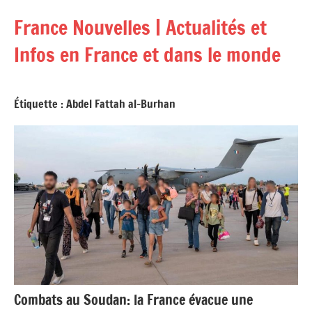
Aller
France Nouvelles | Actualités et
au
contenu
Infos en France et dans le monde
Étiquette :
Abdel Fattah al-Burhan
Combats au Soudan: la France évacue une