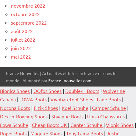
novembre 2022
octobre 2022
septembre 2022
août 2022
juillet 2022
juin 2022
mai 2022
France Nouvelles | Actualités et Infos en France et dans le
monde | Alimenté par
France--nouvelles.com
.
Bionica Shoes
|
OOfos Shoes
|
Double-H Boots
|
Wolverine
Canada
|
LOWA Boots
|
Vivobarefoot Shoes
|
Lane Boots
|
Nocona Boots
|
Fizik Shoes
|
Koel Schuhe
|
Camper Schuhe
|
Dexter Bowling Shoes
|
Shyanne Boots
|
Unisa Chaussures
|
Lowa Schuhe
|
Cheap Boots UK
|
Ganter Schuhe
|
Vionic Shoes
|
Roper Boots
|
Maguire Shoes
|
Tony Lama Boots
|
Justin