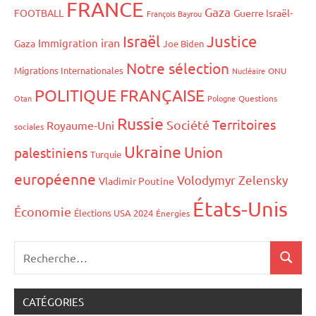
FRANCE
Gaza
FOOTBALL
Guerre Israël-
François Bayrou
Israël
Justice
iran
Immigration
Gaza
Joe Biden
Notre sélection
Migrations Internationales
Nucléaire
ONU
POLITIQUE FRANÇAISE
Otan
Pologne
Questions
Russie
Territoires
Société
Royaume-Uni
sociales
Ukraine
Union
palestiniens
Turquie
européenne
Volodymyr Zelensky
Vladimir Poutine
États-Unis
Économie
Élections USA 2024
Énergies
CATÉGORIES