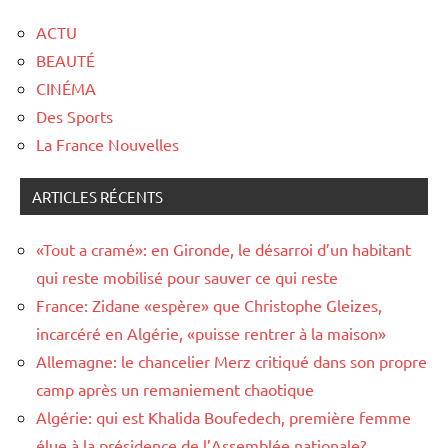
ACTU
BEAUTÉ
CINÉMA
Des Sports
La France Nouvelles
ARTICLES RÉCENTS
«Tout a cramé»: en Gironde, le désarroi d’un habitant
qui reste mobilisé pour sauver ce qui reste
France: Zidane «espère» que Christophe Gleizes,
incarcéré en Algérie, «puisse rentrer à la maison»
Allemagne: le chancelier Merz critiqué dans son propre
camp après un remaniement chaotique
Algérie: qui est Khalida Boufedech, première femme
élue à la présidence de l’Assemblée nationale?