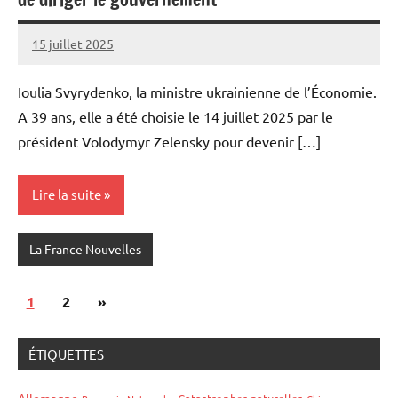
15 juillet 2025
Admins
Ioulia Svyrydenko, la ministre ukrainienne de l’Économie.
A 39 ans, elle a été choisie le 14 juillet 2025 par le
président Volodymyr Zelensky pour devenir […]
Lire la suite
La France Nouvelles
Pagination
Articles
1
2
»
des
suivants
publications
ÉTIQUETTES