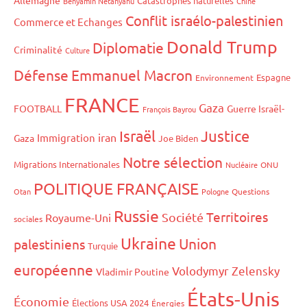
Allemagne
Catastrophes naturelles
Benyamin Netanyahu
Chine
Conflit israélo-palestinien
Commerce et Echanges
Donald Trump
Diplomatie
Criminalité
Culture
Défense
Emmanuel Macron
Espagne
Environnement
FRANCE
Gaza
FOOTBALL
Guerre Israël-
François Bayrou
Israël
Justice
iran
Immigration
Gaza
Joe Biden
Notre sélection
Migrations Internationales
Nucléaire
ONU
POLITIQUE FRANÇAISE
Otan
Pologne
Questions
Russie
Territoires
Société
Royaume-Uni
sociales
Ukraine
Union
palestiniens
Turquie
européenne
Volodymyr Zelensky
Vladimir Poutine
États-Unis
Économie
Élections USA 2024
Énergies