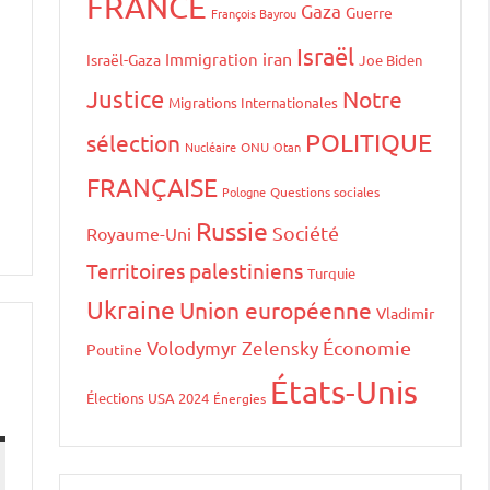
FRANCE
Gaza
Guerre
François Bayrou
Israël
iran
Immigration
Israël-Gaza
Joe Biden
Justice
Notre
Migrations Internationales
POLITIQUE
sélection
Nucléaire
ONU
Otan
FRANÇAISE
Pologne
Questions sociales
Russie
Société
Royaume-Uni
Territoires palestiniens
Turquie
Ukraine
Union européenne
Vladimir
Volodymyr Zelensky
Économie
Poutine
États-Unis
Élections USA 2024
Énergies