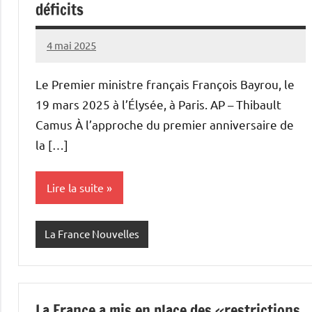
déficits
4 mai 2025
Admins
Le Premier ministre français François Bayrou, le
19 mars 2025 à l’Élysée, à Paris. AP – Thibault
Camus À l’approche du premier anniversaire de
la […]
Lire la suite
La France Nouvelles
La France a mis en place des «restrictions