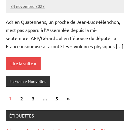
24 novembre 2022
Admins
Adrien Quatennens, un proche de Jean-Luc Mélenchon,
n’est pas apparu à l’Assemblée depuis la mi-
septembre. AFP/Gérard Julien L’épouse du député La
France insoumise a raconté les « violences physiques […]
Lire la suite
La France Nouvelles
Pagination
Articles
1
2
3
…
5
»
des
suivants
publications
ÉTIQUETTES