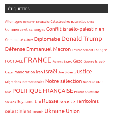
des
suivants
publications
ÉTIQUETTES
Allemagne
Catastrophes naturelles
Benyamin Netanyahu
Chine
Conflit israélo-palestinien
Commerce et Echanges
Donald Trump
Diplomatie
Criminalité
Culture
Défense
Emmanuel Macron
Espagne
Environnement
FRANCE
Gaza
FOOTBALL
Guerre Israël-
François Bayrou
Israël
Justice
iran
Immigration
Gaza
Joe Biden
Notre sélection
Migrations Internationales
Nucléaire
ONU
POLITIQUE FRANÇAISE
Otan
Pologne
Questions
Russie
Territoires
Société
Royaume-Uni
sociales
Ukraine
Union
palestiniens
Turquie