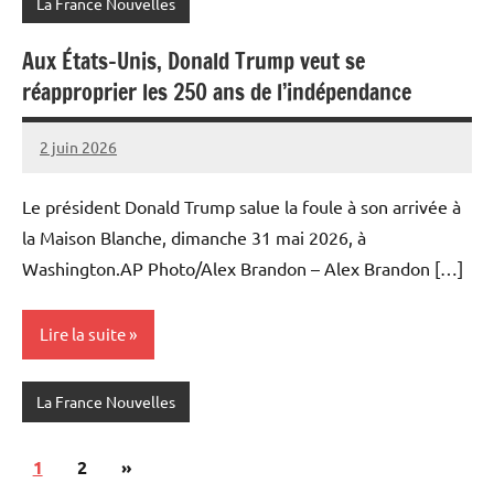
La France Nouvelles
Aux États-Unis, Donald Trump veut se
réapproprier les 250 ans de l’indépendance
2 juin 2026
Admins
Le président Donald Trump salue la foule à son arrivée à
la Maison Blanche, dimanche 31 mai 2026, à
Washington.AP Photo/Alex Brandon – Alex Brandon […]
Lire la suite
La France Nouvelles
Pagination
Articles
1
2
»