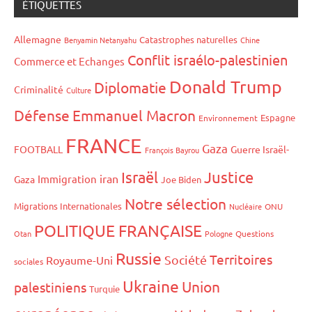
publications
ÉTIQUETTES
Allemagne
Catastrophes naturelles
Benyamin Netanyahu
Chine
Conflit israélo-palestinien
Commerce et Echanges
Donald Trump
Diplomatie
Criminalité
Culture
Défense
Emmanuel Macron
Espagne
Environnement
FRANCE
Gaza
FOOTBALL
Guerre Israël-
François Bayrou
Israël
Justice
iran
Immigration
Gaza
Joe Biden
Notre sélection
Migrations Internationales
Nucléaire
ONU
POLITIQUE FRANÇAISE
Otan
Pologne
Questions
Russie
Territoires
Société
Royaume-Uni
sociales
Ukraine
Union
palestiniens
Turquie