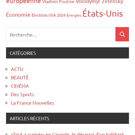
européenne
Volodymyr Zelensky
Vladimir Poutine
États-Unis
Économie
Élections USA 2024
Énergies
CATÉGORIES
ACTU
BEAUTÉ
CINÉMA
Des Sports
La France Nouvelles
ARTICLES RÉCENTS
«Tout a cramé»: en Gironde, le désarroi d’un habitant