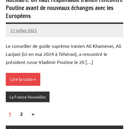
Poutine avant de nouveaux échanges avec les
Européens
21 juillet 2025
Admins
Le conseiller de guide suprême iranien Ali Khamenei, Ali
Larijani (ici en mai 2024 à Téhéran), a rencontré le
président russe Vladimir Poutine le 20 […]
Lire la suite
La France Nouvelles
Pagination
Articles
1
2
»
des
suivants