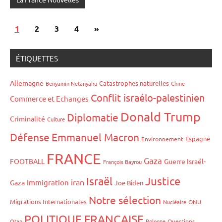
Pagination
Articles
1
2
3
4
»
des
suivants
publications
ÉTIQUETTES
Allemagne
Catastrophes naturelles
Benyamin Netanyahu
Chine
Conflit israélo-palestinien
Commerce et Echanges
Donald Trump
Diplomatie
Criminalité
Culture
Défense
Emmanuel Macron
Espagne
Environnement
FRANCE
Gaza
FOOTBALL
Guerre Israël-
François Bayrou
Israël
Justice
iran
Immigration
Gaza
Joe Biden
Notre sélection
Migrations Internationales
Nucléaire
ONU
POLITIQUE FRANÇAISE
Otan
Pologne
Questions