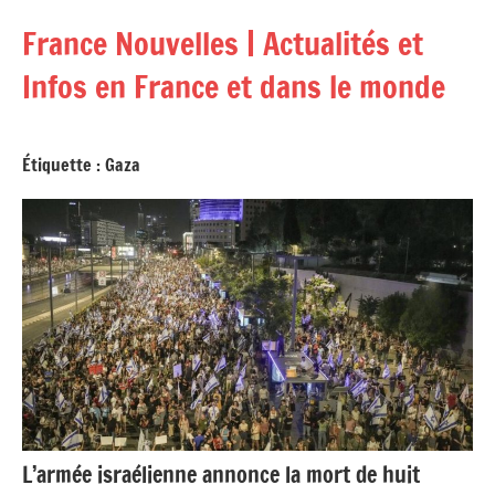
Aller
France Nouvelles | Actualités et
au
contenu
Infos en France et dans le monde
Étiquette :
Gaza
L’armée israélienne annonce la mort de huit