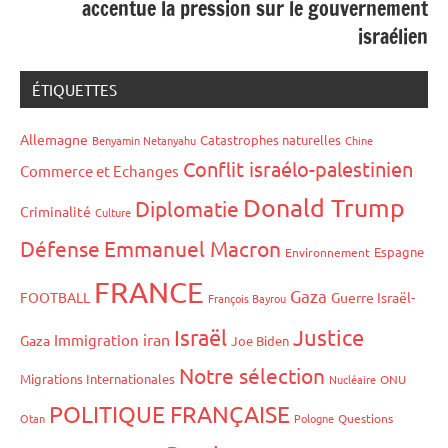
accentue la pression sur le gouvernement
israélien
ÉTIQUETTES
Allemagne
Catastrophes naturelles
Benyamin Netanyahu
Chine
Conflit israélo-palestinien
Commerce et Echanges
Donald Trump
Diplomatie
Criminalité
Culture
Défense
Emmanuel Macron
Espagne
Environnement
FRANCE
Gaza
FOOTBALL
Guerre Israël-
François Bayrou
Israël
Justice
iran
Immigration
Gaza
Joe Biden
Notre sélection
Migrations Internationales
Nucléaire
ONU
POLITIQUE FRANÇAISE
Otan
Pologne
Questions