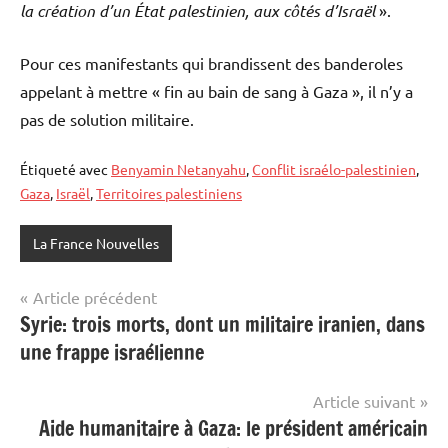
la création d’un État palestinien, aux côtés d’Israël
».
Pour ces manifestants qui brandissent des banderoles
appelant à mettre « fin au bain de sang à Gaza », il n’y a
pas de solution militaire.
Étiqueté avec
Benyamin Netanyahu
,
Conflit israélo-palestinien
,
Gaza
,
Israël
,
Territoires palestiniens
La France Nouvelles
Navigation
Article précédent
Syrie: trois morts, dont un militaire iranien, dans
de
une frappe israélienne
l’article
Article suivant
Aide humanitaire à Gaza: le président américain