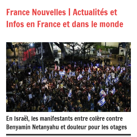
Aller
France Nouvelles | Actualités et
au
contenu
Infos en France et dans le monde
En Israël, les manifestants entre colère contre
Benyamin Netanyahu et douleur pour les otages