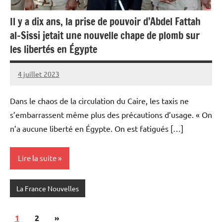
Il y a dix ans, la prise de pouvoir d’Abdel Fattah
al-Sissi jetait une nouvelle chape de plomb sur
les libertés en Égypte
4 juillet 2023
Admins
Dans le chaos de la circulation du Caire, les taxis ne
s’embarrassent même plus des précautions d’usage. « On
n’a aucune liberté en Égypte. On est fatigués […]
Lire la suite
La France Nouvelles
Pagination
Articles
1
2
»