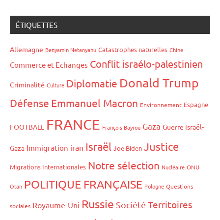
des
suivants
publications
ÉTIQUETTES
Allemagne
Catastrophes naturelles
Benyamin Netanyahu
Chine
Conflit israélo-palestinien
Commerce et Echanges
Donald Trump
Diplomatie
Criminalité
Culture
Défense
Emmanuel Macron
Espagne
Environnement
FRANCE
Gaza
FOOTBALL
Guerre Israël-
François Bayrou
Israël
Justice
iran
Immigration
Gaza
Joe Biden
Notre sélection
Migrations Internationales
Nucléaire
ONU
POLITIQUE FRANÇAISE
Otan
Pologne
Questions
Russie
Territoires
Société
Royaume-Uni
sociales