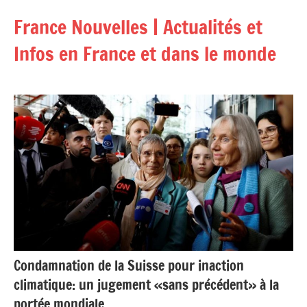
Aller
France Nouvelles | Actualités et
au
contenu
Infos en France et dans le monde
Condamnation de la Suisse pour inaction
climatique: un jugement «sans précédent» à la
portée mondiale