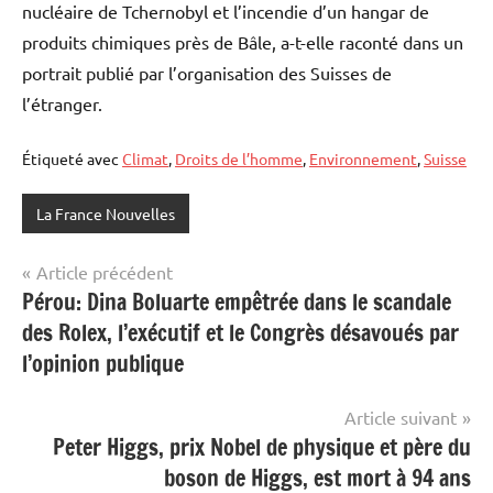
nucléaire de Tchernobyl et l’incendie d’un hangar de
produits chimiques près de Bâle, a-t-elle raconté dans un
portrait publié par l’organisation des Suisses de
l’étranger.
Étiqueté avec
Climat
,
Droits de l’homme
,
Environnement
,
Suisse
La France Nouvelles
Navigation
Article précédent
Pérou: Dina Boluarte empêtrée dans le scandale
de
des Rolex, l’exécutif et le Congrès désavoués par
l’article
l’opinion publique
Article suivant
Peter Higgs, prix Nobel de physique et père du
boson de Higgs, est mort à 94 ans