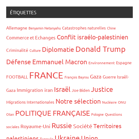
ÉTIQUETTES
Allemagne
Catastrophes naturelles
Benyamin Netanyahu
Chine
Conflit israélo-palestinien
Commerce et Echanges
Donald Trump
Diplomatie
Criminalité
Culture
Défense
Emmanuel Macron
Espagne
Environnement
FRANCE
Gaza
FOOTBALL
Guerre Israël-
François Bayrou
Israël
Justice
iran
Immigration
Gaza
Joe Biden
Notre sélection
Migrations Internationales
Nucléaire
ONU
POLITIQUE FRANÇAISE
Otan
Pologne
Questions
Russie
Territoires
Société
Royaume-Uni
sociales
Ukraine
Union
palestiniens
Turquie