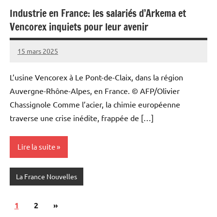
Industrie en France: les salariés d’Arkema et
Vencorex inquiets pour leur avenir
15 mars 2025
Admins
L’usine Vencorex à Le Pont-de-Claix, dans la région
Auvergne-Rhône-Alpes, en France. © AFP/Olivier
Chassignole Comme l’acier, la chimie européenne
traverse une crise inédite, frappée de […]
Lire la suite
La France Nouvelles
Pagination
Articles
1
2
»