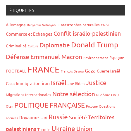
des
suivants
publications
ÉTIQUETTES
Allemagne
Catastrophes naturelles
Benyamin Netanyahu
Chine
Conflit israélo-palestinien
Commerce et Echanges
Donald Trump
Diplomatie
Criminalité
Culture
Défense
Emmanuel Macron
Espagne
Environnement
FRANCE
Gaza
FOOTBALL
Guerre Israël-
François Bayrou
Israël
Justice
iran
Immigration
Gaza
Joe Biden
Notre sélection
Migrations Internationales
Nucléaire
ONU
POLITIQUE FRANÇAISE
Otan
Pologne
Questions
Russie
Territoires
Société
Royaume-Uni
sociales
Ukraine
Union
palestiniens
Turquie