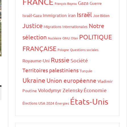
FRANCE
Gaza
Guerre
François Bayrou
Israël
iran
Immigration
Israël-Gaza
Joe Biden
Justice
Notre
Migrations Internationales
POLITIQUE
sélection
Nucléaire
ONU
Otan
FRANÇAISE
Pologne
Questions sociales
Russie
Société
Royaume-Uni
Territoires palestiniens
Turquie
Ukraine
Union européenne
Vladimir
Volodymyr Zelensky
Économie
Poutine
États-Unis
Élections USA 2024
Énergies
a