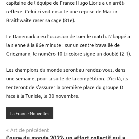
capitaine de l’équipe de France Hugo Lloris a un arrêt-
reflexe. Celui-ci voit ensuite une reprise de Martin
Braithwaite raser sa cage (81e).
Le Danemark a eu l’occasion de tuer le match. Mbappé a
la sienne à la 86e minute : sur un centre travaillé de
Griezmann, le numéro 10 tricolore signe un doublé (2-1).
Les champions du monde seront au rendez-vous, dans
une semaine, pour la suite de la compétition. D’ici là, ils
tenteront de s’assurer la première place du groupe D
face à la Tunisie, le 30 novembre.
La France Nouvelles
Navigation
Article précédent
Coupe du monde 2022: un effort collectif qui a