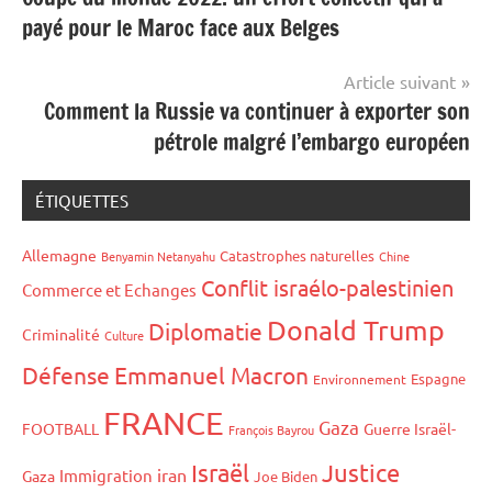
de
payé pour le Maroc face aux Belges
l’article
Article suivant
Comment la Russie va continuer à exporter son
pétrole malgré l’embargo européen
ÉTIQUETTES
Allemagne
Catastrophes naturelles
Benyamin Netanyahu
Chine
Conflit israélo-palestinien
Commerce et Echanges
Donald Trump
Diplomatie
Criminalité
Culture
Défense
Emmanuel Macron
Espagne
Environnement
FRANCE
Gaza
FOOTBALL
Guerre Israël-
François Bayrou
Israël
Justice
iran
Immigration
Gaza
Joe Biden