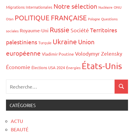
Notre sélection
Migrations Internationales
Nucléaire
ONU
POLITIQUE FRANÇAISE
Otan
Pologne
Questions
Russie
Territoires
Société
Royaume-Uni
sociales
Ukraine
Union
palestiniens
Turquie
européenne
Volodymyr Zelensky
Vladimir Poutine
États-Unis
Économie
Élections USA 2024
Énergies
CATÉGORIES
ACTU
BEAUTÉ