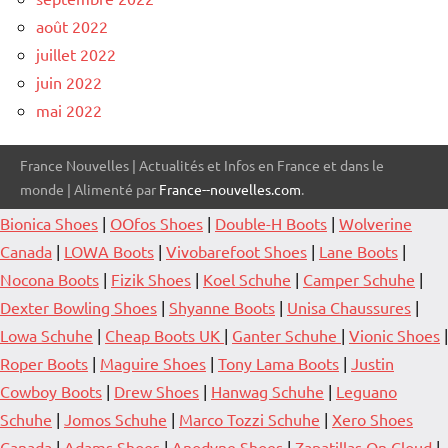
août 2022
juillet 2022
juin 2022
mai 2022
France Nouvelles | Actualités et Infos en France et dans le
monde | Alimenté par
France--nouvelles.com
.
Bionica Shoes
|
OOfos Shoes
|
Double-H Boots
|
Wolverine
Canada
|
LOWA Boots
|
Vivobarefoot Shoes
|
Lane Boots
|
Nocona Boots
|
Fizik Shoes
|
Koel Schuhe
|
Camper Schuhe
|
Dexter Bowling Shoes
|
Shyanne Boots
|
Unisa Chaussures
|
Lowa Schuhe
|
Cheap Boots UK
|
Ganter Schuhe
|
Vionic Shoes
|
Roper Boots
|
Maguire Shoes
|
Tony Lama Boots
|
Justin
Cowboy Boots
|
Drew Shoes
|
Hanwag Schuhe
|
Leguano
Schuhe
|
Jomos Schuhe
|
Marco Tozzi Schuhe
|
Xero Shoes
Canada
|
Adams Shoes
|
Anodyne Shoes
|
Zapatillas On Cloud
|