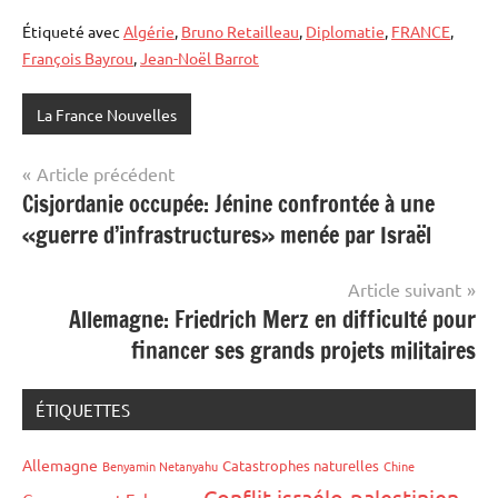
Étiqueté avec
Algérie
,
Bruno Retailleau
,
Diplomatie
,
FRANCE
,
François Bayrou
,
Jean-Noël Barrot
La France Nouvelles
Navigation
Article précédent
Cisjordanie occupée: Jénine confrontée à une
de
«guerre d’infrastructures» menée par Israël
l’article
Article suivant
Allemagne: Friedrich Merz en difficulté pour
financer ses grands projets militaires
ÉTIQUETTES
Allemagne
Catastrophes naturelles
Benyamin Netanyahu
Chine
Conflit israélo-palestinien