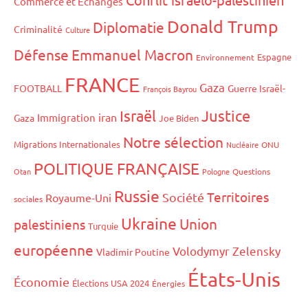
Commerce et Echanges
Donald Trump
Diplomatie
Criminalité
Culture
Défense
Emmanuel Macron
Espagne
Environnement
FRANCE
Gaza
FOOTBALL
Guerre Israël-
François Bayrou
Israël
Justice
iran
Immigration
Gaza
Joe Biden
Notre sélection
Migrations Internationales
Nucléaire
ONU
POLITIQUE FRANÇAISE
Otan
Pologne
Questions
Russie
Territoires
Société
Royaume-Uni
sociales
Ukraine
Union
palestiniens
Turquie
européenne
Volodymyr Zelensky
Vladimir Poutine
États-Unis
Économie
Élections USA 2024
Énergies