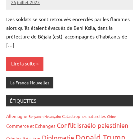
25 juillet 2023
Admins
Des soldats se sont retrouvés encerclés par les flammes
alors qu’ils étaient évacués de Beni Ksila, dans la
préfecture de Béjaïa (est), accompagnés d’habitants de
[…]
Lire la suite
La France Nouvelles
ÉTIQUETTES
Allemagne
Catastrophes naturelles
Benyamin Netanyahu
Chine
Conflit israélo-palestinien
Commerce et Echanges
Donald Trump
Diplomatie
Criminalité
Culture