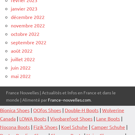
janvier 2023
décembre 2022
novembre 2022
octobre 2022
septembre 2022
août 2022
juillet 2022
juin 2022
mai 2022
France Nouvelles | Actualités et Infos en France et dans le
monde | Alimenté par
France--nouvelles.com
.
Bionica Shoes
|
OOfos Shoes
|
Double-H Boots
|
Wolverine
Canada
|
LOWA Boots
|
Vivobarefoot Shoes
|
Lane Boots
|
Nocona Boots
|
Fizik Shoes
|
Koel Schuhe
|
Camper Schuhe
|