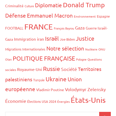
Donald Trump
Diplomatie
Criminalité
Culture
Défense
Emmanuel Macron
Espagne
Environnement
FRANCE
Gaza
FOOTBALL
Guerre Israël-
François Bayrou
Israël
Justice
iran
Immigration
Gaza
Joe Biden
Notre sélection
Migrations Internationales
Nucléaire
ONU
POLITIQUE FRANÇAISE
Otan
Pologne
Questions
Russie
Territoires
Société
Royaume-Uni
sociales
Ukraine
Union
palestiniens
Turquie
européenne
Volodymyr Zelensky
Vladimir Poutine
États-Unis
Économie
Élections USA 2024
Énergies