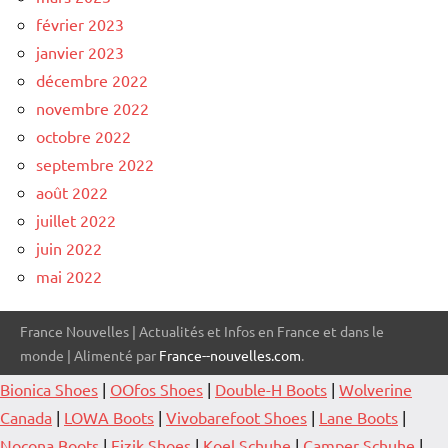
février 2023
janvier 2023
décembre 2022
novembre 2022
octobre 2022
septembre 2022
août 2022
juillet 2022
juin 2022
mai 2022
France Nouvelles | Actualités et Infos en France et dans le
monde | Alimenté par
France--nouvelles.com
.
Bionica Shoes
|
OOfos Shoes
|
Double-H Boots
|
Wolverine
Canada
|
LOWA Boots
|
Vivobarefoot Shoes
|
Lane Boots
|
Nocona Boots
|
Fizik Shoes
|
Koel Schuhe
|
Camper Schuhe
|