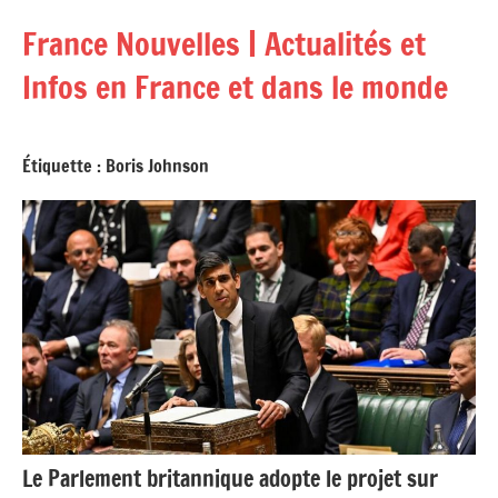
Aller
France Nouvelles | Actualités et
au
contenu
Infos en France et dans le monde
Étiquette :
Boris Johnson
Le Parlement britannique adopte le projet sur