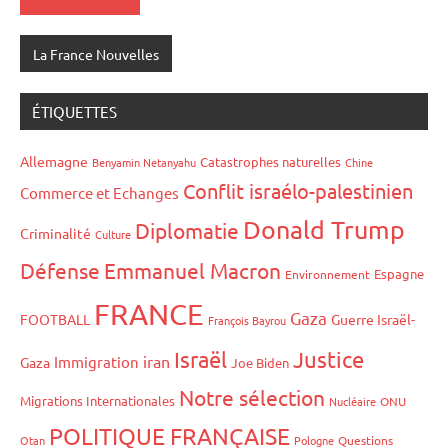
La France Nouvelles
ÉTIQUETTES
Allemagne
Catastrophes naturelles
Benyamin Netanyahu
Chine
Conflit israélo-palestinien
Commerce et Echanges
Donald Trump
Diplomatie
Criminalité
Culture
Défense
Emmanuel Macron
Espagne
Environnement
FRANCE
Gaza
FOOTBALL
Guerre Israël-
François Bayrou
Israël
Justice
iran
Immigration
Gaza
Joe Biden
Notre sélection
Migrations Internationales
Nucléaire
ONU
POLITIQUE FRANÇAISE
Otan
Pologne
Questions