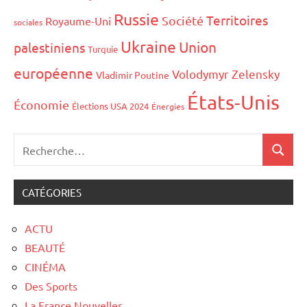
Russie
Territoires
Société
Royaume-Uni
sociales
Ukraine
Union
palestiniens
Turquie
européenne
Volodymyr Zelensky
Vladimir Poutine
États-Unis
Économie
Élections USA 2024
Énergies
CATÉGORIES
ACTU
BEAUTÉ
CINÉMA
Des Sports
La France Nouvelles