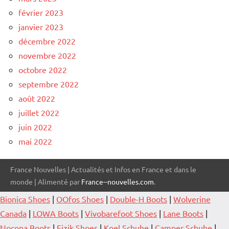
février 2023
janvier 2023
décembre 2022
novembre 2022
octobre 2022
septembre 2022
août 2022
juillet 2022
juin 2022
mai 2022
France Nouvelles | Actualités et Infos en France et dans le
monde | Alimenté par
France--nouvelles.com
.
Bionica Shoes
|
OOfos Shoes
|
Double-H Boots
|
Wolverine
Canada
|
LOWA Boots
|
Vivobarefoot Shoes
|
Lane Boots
|
Nocona Boots
|
Fizik Shoes
|
Koel Schuhe
|
Camper Schuhe
|