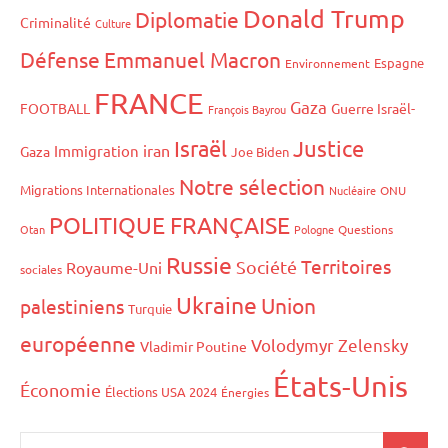
Donald Trump
Diplomatie
Criminalité
Culture
Défense
Emmanuel Macron
Espagne
Environnement
FRANCE
Gaza
FOOTBALL
Guerre Israël-
François Bayrou
Israël
Justice
iran
Immigration
Gaza
Joe Biden
Notre sélection
Migrations Internationales
Nucléaire
ONU
POLITIQUE FRANÇAISE
Otan
Pologne
Questions
Russie
Territoires
Société
Royaume-Uni
sociales
Ukraine
Union
palestiniens
Turquie
européenne
Volodymyr Zelensky
Vladimir Poutine
États-Unis
Économie
Élections USA 2024
Énergies