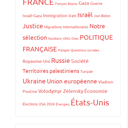
FRANCE
Gaza
Guerre
François Bayrou
Israël
iran
Immigration
Israël-Gaza
Joe Biden
Justice
Notre
Migrations Internationales
POLITIQUE
sélection
Nucléaire
ONU
Otan
FRANÇAISE
Pologne
Questions sociales
Russie
Société
Royaume-Uni
Territoires palestiniens
Turquie
Ukraine
Union européenne
Vladimir
Volodymyr Zelensky
Économie
Poutine
États-Unis
Élections USA 2024
Énergies