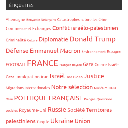
ÉTIQUETTES
Allemagne
Catastrophes naturelles
Benyamin Netanyahu
Chine
Conflit israélo-palestinien
Commerce et Echanges
Donald Trump
Diplomatie
Criminalité
Culture
Défense
Emmanuel Macron
Espagne
Environnement
FRANCE
Gaza
FOOTBALL
Guerre Israël-
François Bayrou
Israël
Justice
iran
Immigration
Gaza
Joe Biden
Notre sélection
Migrations Internationales
Nucléaire
ONU
POLITIQUE FRANÇAISE
Otan
Pologne
Questions
Russie
Territoires
Société
Royaume-Uni
sociales
Ukraine
Union
palestiniens
Turquie