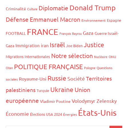
Donald Trump
Diplomatie
Criminalité
Culture
Défense
Emmanuel Macron
Espagne
Environnement
FRANCE
Gaza
FOOTBALL
Guerre Israël-
François Bayrou
Israël
Justice
iran
Immigration
Gaza
Joe Biden
Notre sélection
Migrations Internationales
Nucléaire
ONU
POLITIQUE FRANÇAISE
Otan
Pologne
Questions
Russie
Territoires
Société
Royaume-Uni
sociales
Ukraine
Union
palestiniens
Turquie
européenne
Volodymyr Zelensky
Vladimir Poutine
États-Unis
Économie
Élections USA 2024
Énergies