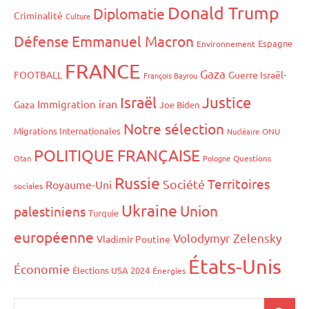
Donald Trump
Diplomatie
Criminalité
Culture
Défense
Emmanuel Macron
Espagne
Environnement
FRANCE
Gaza
FOOTBALL
Guerre Israël-
François Bayrou
Israël
Justice
iran
Immigration
Gaza
Joe Biden
Notre sélection
Migrations Internationales
Nucléaire
ONU
POLITIQUE FRANÇAISE
Otan
Pologne
Questions
Russie
Territoires
Société
Royaume-Uni
sociales
Ukraine
Union
palestiniens
Turquie
européenne
Volodymyr Zelensky
Vladimir Poutine
États-Unis
Économie
Élections USA 2024
Énergies