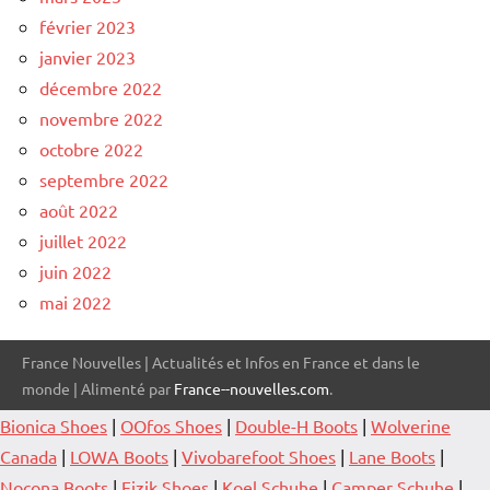
février 2023
janvier 2023
décembre 2022
novembre 2022
octobre 2022
septembre 2022
août 2022
juillet 2022
juin 2022
mai 2022
France Nouvelles | Actualités et Infos en France et dans le
monde | Alimenté par
France--nouvelles.com
.
Bionica Shoes
|
OOfos Shoes
|
Double-H Boots
|
Wolverine
Canada
|
LOWA Boots
|
Vivobarefoot Shoes
|
Lane Boots
|
Nocona Boots
|
Fizik Shoes
|
Koel Schuhe
|
Camper Schuhe
|