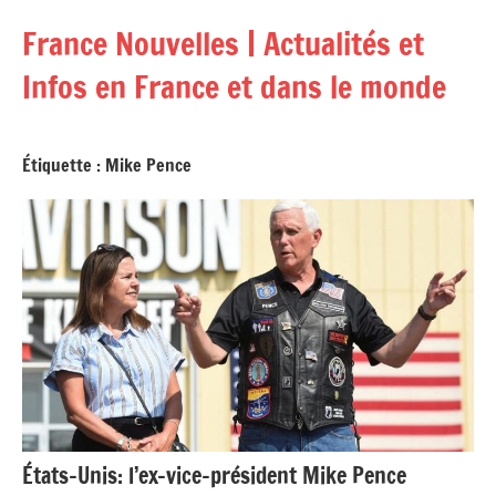
Aller
France Nouvelles | Actualités et
au
contenu
Infos en France et dans le monde
Étiquette :
Mike Pence
États-Unis: l’ex-vice-président Mike Pence