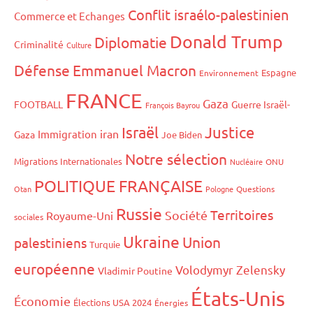
Conflit israélo-palestinien
Commerce et Echanges
Donald Trump
Diplomatie
Criminalité
Culture
Défense
Emmanuel Macron
Espagne
Environnement
FRANCE
Gaza
FOOTBALL
Guerre Israël-
François Bayrou
Israël
Justice
iran
Immigration
Gaza
Joe Biden
Notre sélection
Migrations Internationales
Nucléaire
ONU
POLITIQUE FRANÇAISE
Otan
Pologne
Questions
Russie
Territoires
Société
Royaume-Uni
sociales
Ukraine
Union
palestiniens
Turquie
européenne
Volodymyr Zelensky
Vladimir Poutine
États-Unis
Économie
Élections USA 2024
Énergies