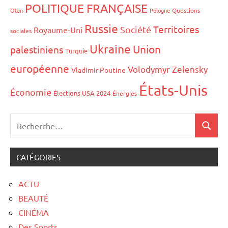
POLITIQUE FRANÇAISE
Otan
Pologne
Questions
Russie
Territoires
Société
Royaume-Uni
sociales
Ukraine
Union
palestiniens
Turquie
européenne
Volodymyr Zelensky
Vladimir Poutine
États-Unis
Économie
Élections USA 2024
Énergies
CATÉGORIES
ACTU
BEAUTÉ
CINÉMA
Des Sports