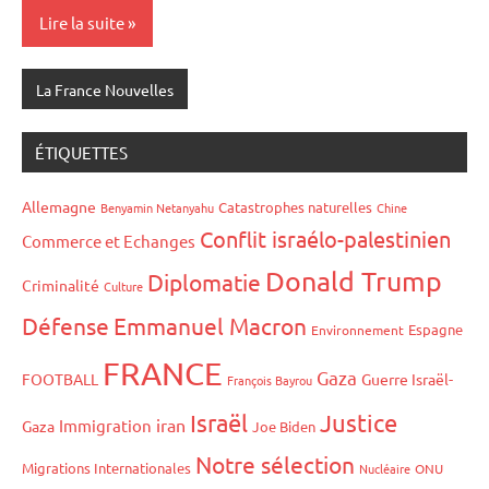
Lire la suite
La France Nouvelles
ÉTIQUETTES
Allemagne
Catastrophes naturelles
Benyamin Netanyahu
Chine
Conflit israélo-palestinien
Commerce et Echanges
Donald Trump
Diplomatie
Criminalité
Culture
Défense
Emmanuel Macron
Espagne
Environnement
FRANCE
Gaza
FOOTBALL
Guerre Israël-
François Bayrou
Israël
Justice
iran
Immigration
Gaza
Joe Biden
Notre sélection
Migrations Internationales
Nucléaire
ONU