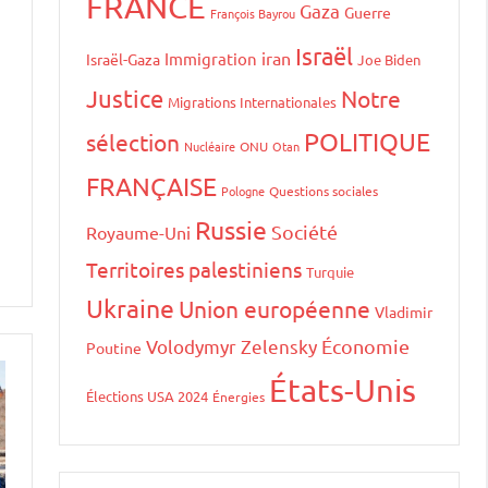
FRANCE
Gaza
Guerre
François Bayrou
Israël
iran
Immigration
Israël-Gaza
Joe Biden
Justice
Notre
Migrations Internationales
POLITIQUE
sélection
Nucléaire
ONU
Otan
FRANÇAISE
Pologne
Questions sociales
Russie
Société
Royaume-Uni
Territoires palestiniens
Turquie
Ukraine
Union européenne
Vladimir
Volodymyr Zelensky
Économie
Poutine
États-Unis
Élections USA 2024
Énergies