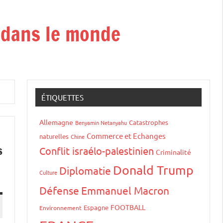
t dans le monde
ÉTIQUETTES
Allemagne
Catastrophes
Benyamin Netanyahu
Commerce et Echanges
naturelles
Chine
s
Conflit israélo-palestinien
Criminalité
Donald Trump
Diplomatie
Culture
Défense
Emmanuel Macron
FOOTBALL
Espagne
Environnement