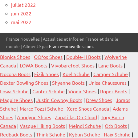
juillet 2022
juin 2022
mai 2022
France Nouvelles | Actualités et Infos en France et dans le
monde | Alimenté par
France--nouvelles.com
.
Bionica Shoes
|
OOfos Shoes
|
Double-H Boots
|
Wolverine
Canada
|
LOWA Boots
|
Vivobarefoot Shoes
|
Lane Boots
|
Nocona Boots
|
Fizik Shoes
|
Koel Schuhe
|
Camper Schuhe
|
Dexter Bowling Shoes
|
Shyanne Boots
|
Unisa Chaussures
|
Lowa Schuhe
|
Ganter Schuhe
|
Vionic Shoes
|
Roper Boots
|
Maguire Shoes
|
Justin Cowboy Boots
|
Drew Shoes
|
Jomos
Schuhe
|
Marco Tozzi Schuhe
|
Xero Shoes Canada
|
Adams
Shoes
|
Anodyne Shoes
|
Zapatillas On Cloud
|
Tory Burch
Canada
|
Vasque Hiking Boots
|
Meindl Schuhe
|
Otb Boots
|
Redback Boots
|
Think Schuhe
|
Kybun Schuhe
|
Haix Schuhe
|