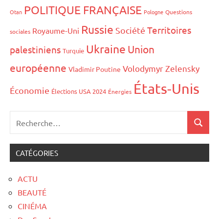
POLITIQUE FRANÇAISE
Otan
Pologne
Questions
Russie
Territoires
Société
Royaume-Uni
sociales
Ukraine
Union
palestiniens
Turquie
européenne
Volodymyr Zelensky
Vladimir Poutine
États-Unis
Économie
Élections USA 2024
Énergies
CATÉGORIES
ACTU
BEAUTÉ
CINÉMA