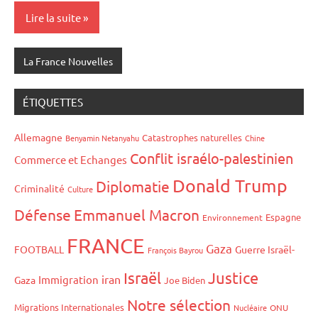
Lire la suite
La France Nouvelles
ÉTIQUETTES
Allemagne
Catastrophes naturelles
Benyamin Netanyahu
Chine
Conflit israélo-palestinien
Commerce et Echanges
Donald Trump
Diplomatie
Criminalité
Culture
Défense
Emmanuel Macron
Espagne
Environnement
FRANCE
Gaza
FOOTBALL
Guerre Israël-
François Bayrou
Israël
Justice
iran
Immigration
Gaza
Joe Biden
Notre sélection
Migrations Internationales
Nucléaire
ONU