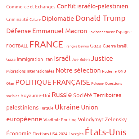
Conflit israélo-palestinien
Commerce et Echanges
Donald Trump
Diplomatie
Criminalité
Culture
Défense
Emmanuel Macron
Espagne
Environnement
FRANCE
Gaza
FOOTBALL
Guerre Israël-
François Bayrou
Israël
Justice
iran
Immigration
Gaza
Joe Biden
Notre sélection
Migrations Internationales
Nucléaire
ONU
POLITIQUE FRANÇAISE
Otan
Pologne
Questions
Russie
Territoires
Société
Royaume-Uni
sociales
Ukraine
Union
palestiniens
Turquie
européenne
Volodymyr Zelensky
Vladimir Poutine
États-Unis
Économie
Élections USA 2024
Énergies