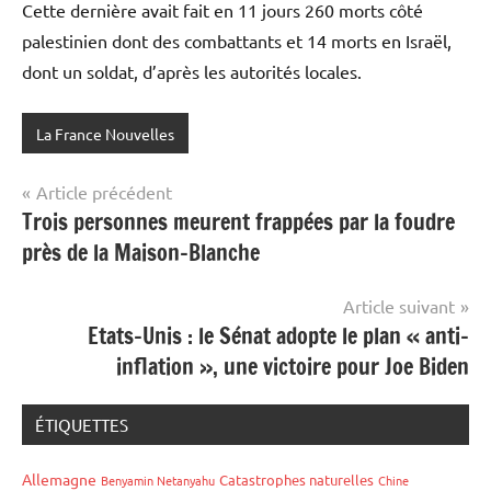
Cette dernière avait fait en 11 jours 260 morts côté
palestinien dont des combattants et 14 morts en Israël,
dont un soldat, d’après les autorités locales.
La France Nouvelles
Navigation
Article précédent
Trois personnes meurent frappées par la foudre
de
près de la Maison-Blanche
l’article
Article suivant
Etats-Unis : le Sénat adopte le plan « anti-
inflation », une victoire pour Joe Biden
ÉTIQUETTES
Allemagne
Catastrophes naturelles
Benyamin Netanyahu
Chine