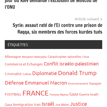
jour où Kiev demande l’exclusion de Moscou de
l’article
l’ONU
Article suivant
Syrie: assaut raté de l’EI contre une prison de
Raqqa, six membres des forces kurdes tués
ÉTIQUETTES
Allemagne
Catastrophes naturelles
Benyamin Netanyahu
Chine
Conflit israélo-palestinien
Commerce et Echanges
Donald Trump
Diplomatie
Criminalité
Culture
Défense
Emmanuel Macron
Espagne
Environnement
FRANCE
Gaza
FOOTBALL
Guerre Israël-
François Bayrou
Israël
Justice
iran
Immigration
Gaza
Joe Biden