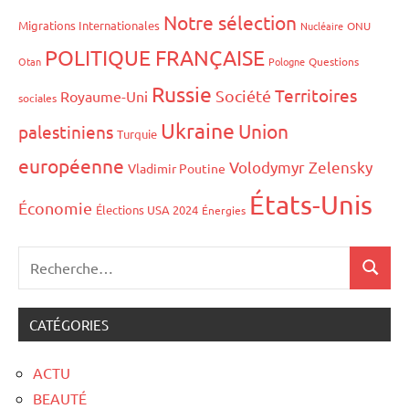
Notre sélection
Migrations Internationales
Nucléaire
ONU
POLITIQUE FRANÇAISE
Otan
Pologne
Questions
Russie
Territoires
Société
Royaume-Uni
sociales
Ukraine
Union
palestiniens
Turquie
européenne
Volodymyr Zelensky
Vladimir Poutine
États-Unis
Économie
Élections USA 2024
Énergies
CATÉGORIES
ACTU
BEAUTÉ