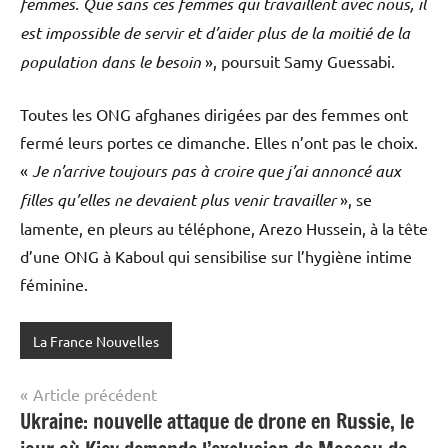
femmes. Que sans ces femmes qui travaillent avec nous, il
est impossible de servir et d’aider plus de la moitié de la
population dans le besoin
», poursuit Samy Guessabi.
Toutes les ONG afghanes dirigées par des femmes ont
fermé leurs portes ce dimanche. Elles n’ont pas le choix.
«
Je n’arrive toujours pas à croire que j’ai annoncé aux
filles qu’elles ne devaient plus venir travailler
», se
lamente, en pleurs au téléphone, Arezo Hussein, à la tête
d’une ONG à Kaboul qui sensibilise sur l’hygiène intime
féminine.
La France Nouvelles
Navigation
Article précédent
Ukraine: nouvelle attaque de drone en Russie, le
de