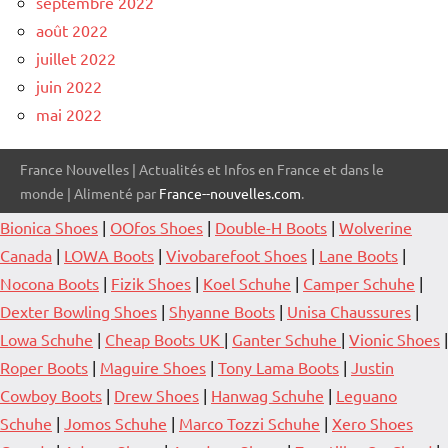
septembre 2022
août 2022
juillet 2022
juin 2022
mai 2022
France Nouvelles | Actualités et Infos en France et dans le
monde | Alimenté par
France--nouvelles.com
.
Bionica Shoes
|
OOfos Shoes
|
Double-H Boots
|
Wolverine
Canada
|
LOWA Boots
|
Vivobarefoot Shoes
|
Lane Boots
|
Nocona Boots
|
Fizik Shoes
|
Koel Schuhe
|
Camper Schuhe
|
Dexter Bowling Shoes
|
Shyanne Boots
|
Unisa Chaussures
|
Lowa Schuhe
|
Cheap Boots UK
|
Ganter Schuhe
|
Vionic Shoes
|
Roper Boots
|
Maguire Shoes
|
Tony Lama Boots
|
Justin
Cowboy Boots
|
Drew Shoes
|
Hanwag Schuhe
|
Leguano
Schuhe
|
Jomos Schuhe
|
Marco Tozzi Schuhe
|
Xero Shoes