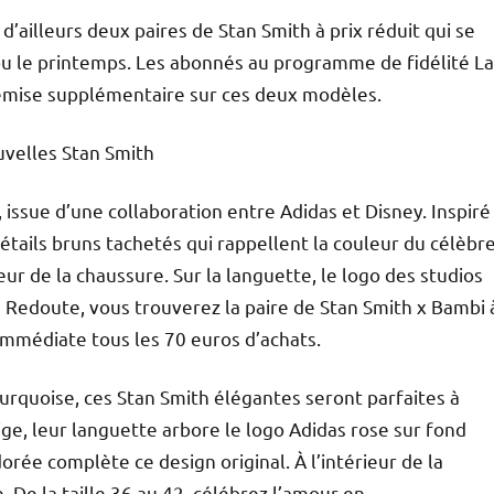
ailleurs deux paires de Stan Smith à prix réduit qui se
ou le printemps. Les abonnés au programme de fidélité La
mise supplémentaire sur ces deux modèles.
uvelles Stan Smith
 issue d’une collaboration entre Adidas et Disney. Inspiré
tails bruns tachetés qui rappellent la couleur du célèbr
ieur de la chaussure. Sur la languette, le logo des studios
a Redoute, vous trouverez la paire de Stan Smith x Bambi 
 immédiate tous les 70 euros d’achats.
turquoise, ces Stan Smith élégantes seront parfaites à
ge, leur languette arbore le logo Adidas rose sur fond
rée complète ce design original. À l’intérieur de la
 De la taille 36 au 42, célébrez l’amour en