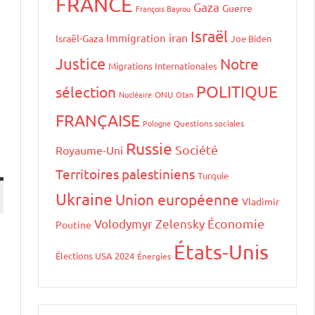
FRANCE
Gaza
Guerre
François Bayrou
Israël
iran
Immigration
Israël-Gaza
Joe Biden
Justice
Notre
Migrations Internationales
POLITIQUE
sélection
Nucléaire
ONU
Otan
FRANÇAISE
Pologne
Questions sociales
Russie
Société
Royaume-Uni
Territoires palestiniens
Turquie
Ukraine
Union européenne
Vladimir
Volodymyr Zelensky
Économie
Poutine
États-Unis
Élections USA 2024
Énergies