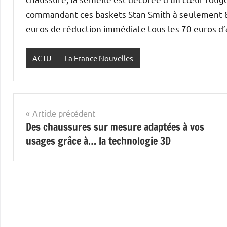
commandant ces baskets Stan Smith à seulement 85 
euros de réduction immédiate tous les 70 euros d’
ACTU
La France Nouvelles
Navigation
Article précédent
Des chaussures sur mesure adaptées à vos
de
usages grâce à… la technologie 3D
l’article