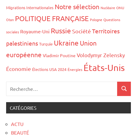
Notre sélection
Migrations Internationales
Nucléaire
ONU
POLITIQUE FRANÇAISE
Otan
Pologne
Questions
Russie
Territoires
Société
Royaume-Uni
sociales
Ukraine
Union
palestiniens
Turquie
européenne
Volodymyr Zelensky
Vladimir Poutine
États-Unis
Économie
Élections USA 2024
Énergies
CATÉGORIES
ACTU
BEAUTÉ