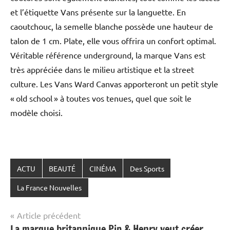
et l’étiquette Vans présente sur la languette. En
caoutchouc, la semelle blanche possède une hauteur de
talon de 1 cm. Plate, elle vous offrira un confort optimal.
Véritable référence underground, la marque Vans est
très appréciée dans le milieu artistique et la street
culture. Les Vans Ward Canvas apporteront un petit style
« old school » à toutes vos tenues, quel que soit le
modèle choisi.
ACTU
BEAUTÉ
CINÉMA
Des Sports
La France Nouvelles
Navigation
Article précédent
La marque britannique Pip & Henry veut créer