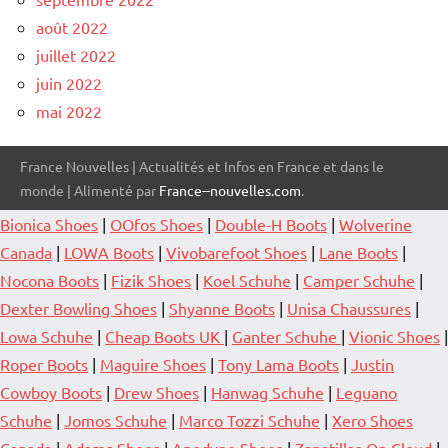
août 2022
juillet 2022
juin 2022
mai 2022
France Nouvelles | Actualités et Infos en France et dans le
monde | Alimenté par
France--nouvelles.com
.
Bionica Shoes
|
OOfos Shoes
|
Double-H Boots
|
Wolverine
Canada
|
LOWA Boots
|
Vivobarefoot Shoes
|
Lane Boots
|
Nocona Boots
|
Fizik Shoes
|
Koel Schuhe
|
Camper Schuhe
|
Dexter Bowling Shoes
|
Shyanne Boots
|
Unisa Chaussures
|
Lowa Schuhe
|
Cheap Boots UK
|
Ganter Schuhe
|
Vionic Shoes
|
Roper Boots
|
Maguire Shoes
|
Tony Lama Boots
|
Justin
Cowboy Boots
|
Drew Shoes
|
Hanwag Schuhe
|
Leguano
Schuhe
|
Jomos Schuhe
|
Marco Tozzi Schuhe
|
Xero Shoes
Canada
|
Adams Shoes
|
Anodyne Shoes
|
Zapatillas On Cloud
|