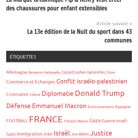
de
des chaussures pour enfant extensibles
l’article
Article suivant
La 13e édition de la Nuit du sport dans 43
communes
ÉTIQUETTES
Allemagne
Catastrophes naturelles
Benyamin Netanyahu
Chine
Conflit israélo-palestinien
Commerce et Echanges
Donald Trump
Diplomatie
Criminalité
Culture
Défense
Emmanuel Macron
Espagne
Environnement
FRANCE
Gaza
FOOTBALL
Guerre Israël-
François Bayrou
Israël
Justice
iran
Immigration
Gaza
Joe Biden