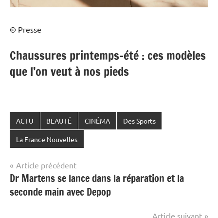
© Presse
Chaussures printemps-été : ces modèles
que l’on veut à nos pieds
ACTU
BEAUTÉ
CINÉMA
Des Sports
La France Nouvelles
Navigation
Article précédent
Dr Martens se lance dans la réparation et la
de
seconde main avec Depop
l’article
Article suivant