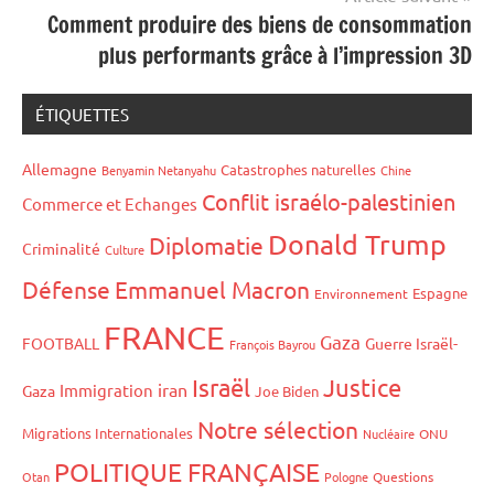
Comment produire des biens de consommation
plus performants grâce à l’impression 3D
ÉTIQUETTES
Allemagne
Catastrophes naturelles
Benyamin Netanyahu
Chine
Conflit israélo-palestinien
Commerce et Echanges
Donald Trump
Diplomatie
Criminalité
Culture
Défense
Emmanuel Macron
Espagne
Environnement
FRANCE
Gaza
FOOTBALL
Guerre Israël-
François Bayrou
Israël
Justice
iran
Immigration
Gaza
Joe Biden
Notre sélection
Migrations Internationales
Nucléaire
ONU
POLITIQUE FRANÇAISE
Otan
Pologne
Questions