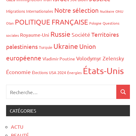
Notre sélection
Migrations Internationales
Nucléaire
ONU
POLITIQUE FRANÇAISE
Otan
Pologne
Questions
Russie
Territoires
Société
Royaume-Uni
sociales
Ukraine
Union
palestiniens
Turquie
européenne
Volodymyr Zelensky
Vladimir Poutine
États-Unis
Économie
Élections USA 2024
Énergies
CATÉGORIES
ACTU
BEAUTÉ