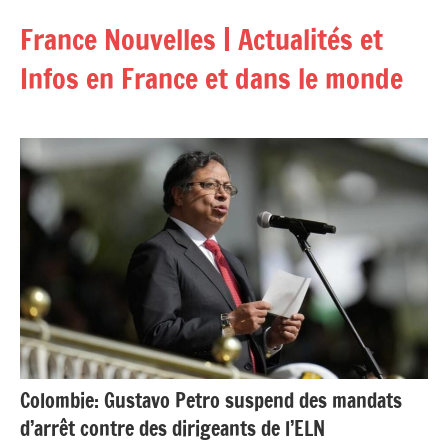
Aller
France Nouvelles | Actualités et
au
contenu
Infos en France et dans le monde
Colombie: Gustavo Petro suspend des mandats
d’arrêt contre des dirigeants de l’ELN