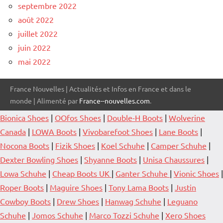
septembre 2022
août 2022
juillet 2022
juin 2022
mai 2022
France Nouvelles | Actualités et Infos en France et dans le
monde | Alimenté par
France--nouvelles.com
.
Bionica Shoes
|
OOfos Shoes
|
Double-H Boots
|
Wolverine
Canada
|
LOWA Boots
|
Vivobarefoot Shoes
|
Lane Boots
|
Nocona Boots
|
Fizik Shoes
|
Koel Schuhe
|
Camper Schuhe
|
Dexter Bowling Shoes
|
Shyanne Boots
|
Unisa Chaussures
|
Lowa Schuhe
|
Cheap Boots UK
|
Ganter Schuhe
|
Vionic Shoes
|
Roper Boots
|
Maguire Shoes
|
Tony Lama Boots
|
Justin
Cowboy Boots
|
Drew Shoes
|
Hanwag Schuhe
|
Leguano
Schuhe
|
Jomos Schuhe
|
Marco Tozzi Schuhe
|
Xero Shoes