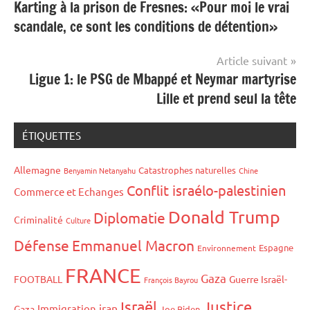
Karting à la prison de Fresnes: «Pour moi le vrai
de
scandale, ce sont les conditions de détention»
l’article
Article suivant
Ligue 1: le PSG de Mbappé et Neymar martyrise
Lille et prend seul la tête
ÉTIQUETTES
Allemagne
Catastrophes naturelles
Benyamin Netanyahu
Chine
Conflit israélo-palestinien
Commerce et Echanges
Donald Trump
Diplomatie
Criminalité
Culture
Défense
Emmanuel Macron
Espagne
Environnement
FRANCE
Gaza
FOOTBALL
Guerre Israël-
François Bayrou
Israël
Justice
iran
Immigration
Gaza
Joe Biden