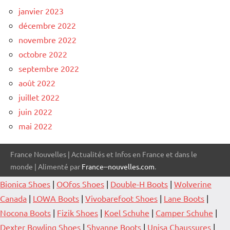
janvier 2023
décembre 2022
novembre 2022
octobre 2022
septembre 2022
août 2022
juillet 2022
juin 2022
mai 2022
France Nouvelles | Actualités et Infos en France et dans le
monde | Alimenté par
France--nouvelles.com
.
Bionica Shoes
|
OOfos Shoes
|
Double-H Boots
|
Wolverine
Canada
|
LOWA Boots
|
Vivobarefoot Shoes
|
Lane Boots
|
Nocona Boots
|
Fizik Shoes
|
Koel Schuhe
|
Camper Schuhe
|
Dexter Bowling Shoes
|
Shyanne Boots
|
Unisa Chaussures
|