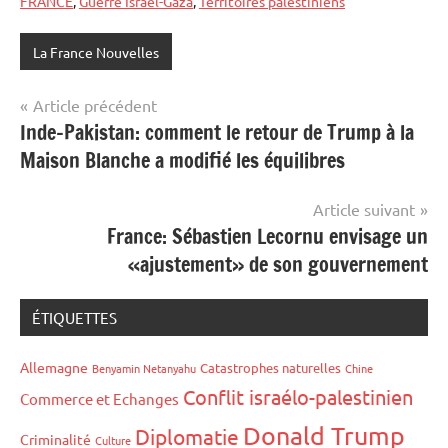
FRANCE
,
Guerre Israël-Gaza
,
Territoires palestiniens
La France Nouvelles
Navigation
Article précédent
Inde-Pakistan: comment le retour de Trump à la
de
Maison Blanche a modifié les équilibres
l’article
Article suivant
France: Sébastien Lecornu envisage un
«ajustement» de son gouvernement
ÉTIQUETTES
Allemagne
Catastrophes naturelles
Benyamin Netanyahu
Chine
Conflit israélo-palestinien
Commerce et Echanges
Donald Trump
Diplomatie
Criminalité
Culture