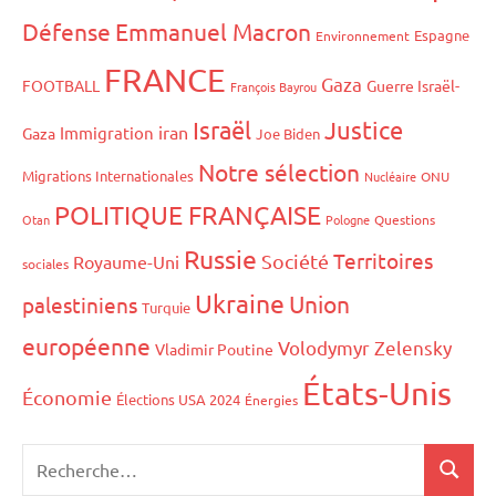
Défense
Emmanuel Macron
Espagne
Environnement
FRANCE
Gaza
FOOTBALL
Guerre Israël-
François Bayrou
Israël
Justice
iran
Immigration
Gaza
Joe Biden
Notre sélection
Migrations Internationales
Nucléaire
ONU
POLITIQUE FRANÇAISE
Otan
Pologne
Questions
Russie
Territoires
Société
Royaume-Uni
sociales
Ukraine
Union
palestiniens
Turquie
européenne
Volodymyr Zelensky
Vladimir Poutine
États-Unis
Économie
Élections USA 2024
Énergies