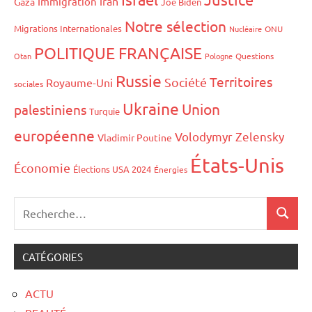
iran
Immigration
Gaza
Joe Biden
Notre sélection
Migrations Internationales
Nucléaire
ONU
POLITIQUE FRANÇAISE
Otan
Pologne
Questions
Russie
Territoires
Société
Royaume-Uni
sociales
Ukraine
Union
palestiniens
Turquie
européenne
Volodymyr Zelensky
Vladimir Poutine
États-Unis
Économie
Élections USA 2024
Énergies
CATÉGORIES
ACTU