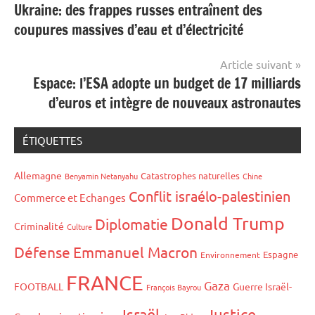
Ukraine: des frappes russes entraînent des
de
coupures massives d’eau et d’électricité
l’article
Article suivant
Espace: l’ESA adopte un budget de 17 milliards
d’euros et intègre de nouveaux astronautes
ÉTIQUETTES
Allemagne
Catastrophes naturelles
Benyamin Netanyahu
Chine
Conflit israélo-palestinien
Commerce et Echanges
Donald Trump
Diplomatie
Criminalité
Culture
Défense
Emmanuel Macron
Espagne
Environnement
FRANCE
Gaza
FOOTBALL
Guerre Israël-
François Bayrou
Israël
Justice