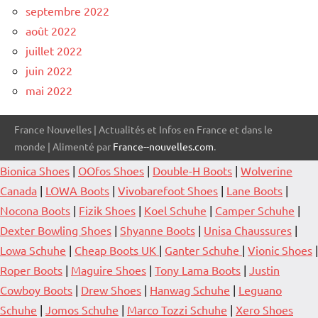
septembre 2022
août 2022
juillet 2022
juin 2022
mai 2022
France Nouvelles | Actualités et Infos en France et dans le
monde | Alimenté par
France--nouvelles.com
.
Bionica Shoes
|
OOfos Shoes
|
Double-H Boots
|
Wolverine
Canada
|
LOWA Boots
|
Vivobarefoot Shoes
|
Lane Boots
|
Nocona Boots
|
Fizik Shoes
|
Koel Schuhe
|
Camper Schuhe
|
Dexter Bowling Shoes
|
Shyanne Boots
|
Unisa Chaussures
|
Lowa Schuhe
|
Cheap Boots UK
|
Ganter Schuhe
|
Vionic Shoes
|
Roper Boots
|
Maguire Shoes
|
Tony Lama Boots
|
Justin
Cowboy Boots
|
Drew Shoes
|
Hanwag Schuhe
|
Leguano
Schuhe
|
Jomos Schuhe
|
Marco Tozzi Schuhe
|
Xero Shoes