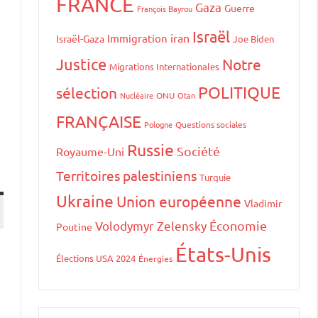
FRANCE
Gaza
Guerre
François Bayrou
Israël
iran
Immigration
Israël-Gaza
Joe Biden
Justice
Notre
Migrations Internationales
POLITIQUE
sélection
Nucléaire
ONU
Otan
FRANÇAISE
Pologne
Questions sociales
Russie
Société
Royaume-Uni
Territoires palestiniens
Turquie
Ukraine
Union européenne
Vladimir
Volodymyr Zelensky
Économie
Poutine
États-Unis
Élections USA 2024
Énergies