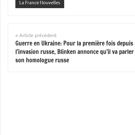
La France Nouvelles
Navigation
Article précédent
Guerre en Ukraine: Pour la première fois depuis
de
l’invasion russe, Blinken annonce qu’il va parler
l’article
son homologue russe