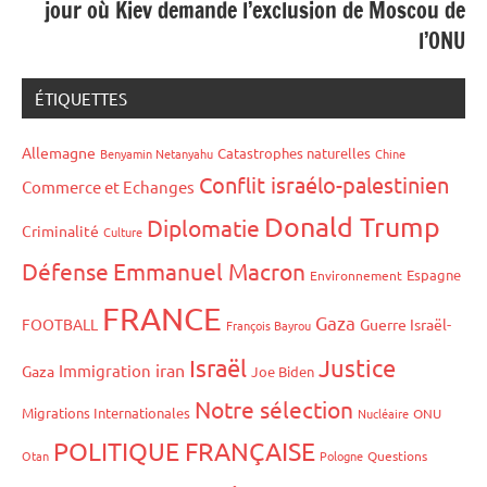
jour où Kiev demande l’exclusion de Moscou de
l’ONU
ÉTIQUETTES
Allemagne
Catastrophes naturelles
Benyamin Netanyahu
Chine
Conflit israélo-palestinien
Commerce et Echanges
Donald Trump
Diplomatie
Criminalité
Culture
Défense
Emmanuel Macron
Espagne
Environnement
FRANCE
Gaza
FOOTBALL
Guerre Israël-
François Bayrou
Israël
Justice
iran
Immigration
Gaza
Joe Biden
Notre sélection
Migrations Internationales
Nucléaire
ONU
POLITIQUE FRANÇAISE
Otan
Pologne
Questions