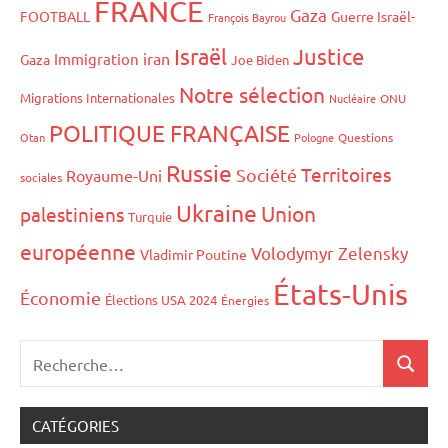
FRANCE
Gaza
FOOTBALL
Guerre Israël-
François Bayrou
Israël
Justice
iran
Immigration
Gaza
Joe Biden
Notre sélection
Migrations Internationales
Nucléaire
ONU
POLITIQUE FRANÇAISE
Otan
Pologne
Questions
Russie
Territoires
Société
Royaume-Uni
sociales
Ukraine
Union
palestiniens
Turquie
européenne
Volodymyr Zelensky
Vladimir Poutine
États-Unis
Économie
Élections USA 2024
Énergies
CATÉGORIES