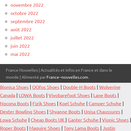
novembre 2022
octobre 2022
septembre 2022
août 2022
juillet 2022
juin 2022
mai 2022
France Nouvelles | Actualités et Infos en France et dans le
monde | Alimenté par
France--nouvelles.com
.
Bionica Shoes
|
OOfos Shoes
|
Double-H Boots
|
Wolverine
Canada
|
LOWA Boots
|
Vivobarefoot Shoes
|
Lane Boots
|
Nocona Boots
|
Fizik Shoes
|
Koel Schuhe
|
Camper Schuhe
|
Dexter Bowling Shoes
|
Shyanne Boots
|
Unisa Chaussures
|
Lowa Schuhe
|
Cheap Boots UK
|
Ganter Schuhe
|
Vionic Shoes
|
Roper Boots
|
Maguire Shoes
|
Tony Lama Boots
|
Justin