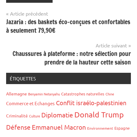
Navigation
Article précédent
Jazaria : des baskets éco-conçues et confortables
de
à seulement 79,90€
l’article
Article suivant
Chaussures à plateforme : notre sélection pour
prendre de la hauteur cette saison
ÉTIQUETTES
Allemagne
Catastrophes naturelles
Benyamin Netanyahu
Chine
Conflit israélo-palestinien
Commerce et Echanges
Donald Trump
Diplomatie
Criminalité
Culture
Défense
Emmanuel Macron
Espagne
Environnement