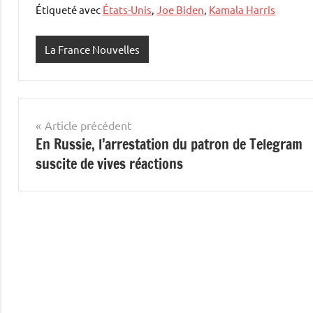
Étiqueté avec
États-Unis
,
Joe Biden
,
Kamala Harris
La France Nouvelles
Navigation
Article précédent
En Russie, l’arrestation du patron de Telegram
de
suscite de vives réactions
l’article