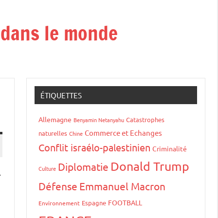
t dans le monde
ÉTIQUETTES
Allemagne
Catastrophes
Benyamin Netanyahu
Commerce et Echanges
naturelles
Chine
Conflit israélo-palestinien
Criminalité
Donald Trump
Diplomatie
Culture
.
Défense
Emmanuel Macron
e
FOOTBALL
Espagne
Environnement