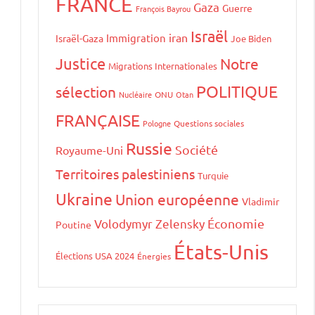
FRANCE
Gaza
Guerre
François Bayrou
Israël
iran
Immigration
Israël-Gaza
Joe Biden
Justice
Notre
Migrations Internationales
POLITIQUE
sélection
Nucléaire
ONU
Otan
FRANÇAISE
Pologne
Questions sociales
Russie
Société
Royaume-Uni
Territoires palestiniens
Turquie
Ukraine
Union européenne
Vladimir
Volodymyr Zelensky
Économie
Poutine
États-Unis
Élections USA 2024
Énergies