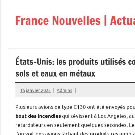
Aller
au
France Nouvelles | Actu
contenu
États-Unis: les produits utilisés c
sols et eaux en métaux
15 janvier 2025
Admins
Plusieurs avions de type C130 ont été envoyés po
qui sévissent à Los Angeles, a
bout des incendies
retardateurs en seulement quelques secondes. Les 
l’on voit des avions lâchant des produits ressembl