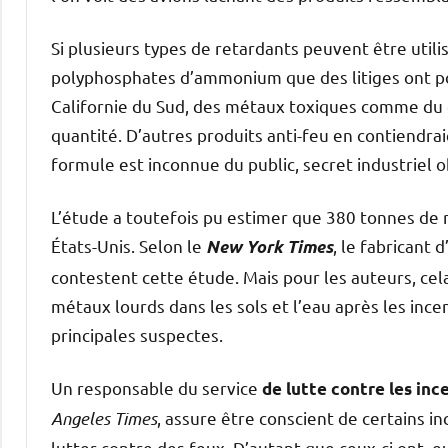
Si plusieurs types de retardants peuvent être utilis
polyphosphates d’ammonium que des litiges ont por
Californie du Sud, des métaux toxiques comme du
quantité. D’autres produits anti-feu en contiendra
formule est inconnue du public, secret industriel o
L’étude a toutefois pu estimer que 380 tonnes de 
États-Unis. Selon le
, le fabricant
New York Times
contestent cette étude. Mais pour les auteurs, cel
métaux lourds dans les sols et l’eau après les incen
principales suspectes.
Un responsable du service
de lutte contre les inc
Angeles Times
, assure être conscient de certains inc
lutter contre des feux. D’autant que ceux-ci ont, e