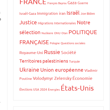
FRANCE
Gaza
Guerre
François Bayrou
s
Israël
iran
Immigration
Israël-Gaza
Joe Biden
e
Justice
Notre
Migrations Internationales
POLITIQUE
sélection
Nucléaire
ONU
Otan
FRANÇAISE
Pologne
Questions sociales
Russie
Société
Royaume-Uni
Territoires palestiniens
Turquie
Ukraine
Union européenne
Vladimir
Volodymyr Zelensky
Économie
Poutine
États-Unis
Élections USA 2024
Énergies
r