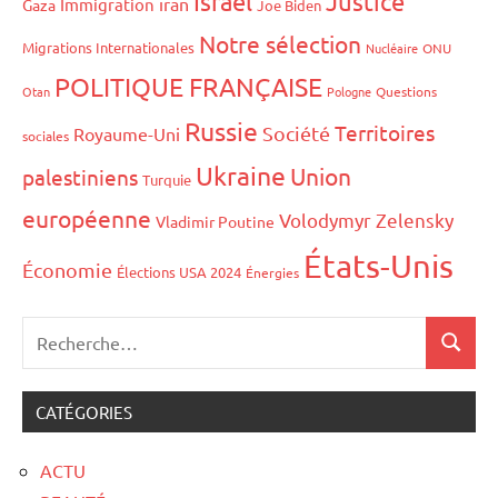
Israël
Justice
iran
Immigration
Gaza
Joe Biden
Notre sélection
Migrations Internationales
Nucléaire
ONU
POLITIQUE FRANÇAISE
Otan
Pologne
Questions
Russie
Territoires
Société
Royaume-Uni
sociales
Ukraine
Union
palestiniens
Turquie
européenne
Volodymyr Zelensky
Vladimir Poutine
États-Unis
Économie
Élections USA 2024
Énergies
CATÉGORIES
ACTU