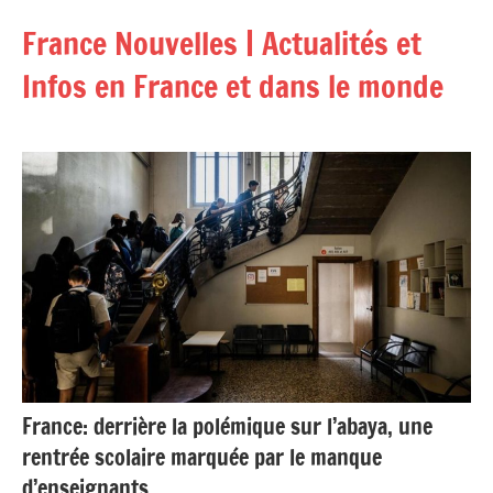
Aller
France Nouvelles | Actualités et
au
contenu
Infos en France et dans le monde
France: derrière la polémique sur l’abaya, une
rentrée scolaire marquée par le manque
d’enseignants