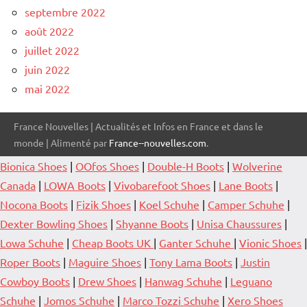
septembre 2022
août 2022
juillet 2022
juin 2022
mai 2022
France Nouvelles | Actualités et Infos en France et dans le
monde | Alimenté par
France--nouvelles.com
.
Bionica Shoes
|
OOfos Shoes
|
Double-H Boots
|
Wolverine
Canada
|
LOWA Boots
|
Vivobarefoot Shoes
|
Lane Boots
|
Nocona Boots
|
Fizik Shoes
|
Koel Schuhe
|
Camper Schuhe
|
Dexter Bowling Shoes
|
Shyanne Boots
|
Unisa Chaussures
|
Lowa Schuhe
|
Cheap Boots UK
|
Ganter Schuhe
|
Vionic Shoes
|
Roper Boots
|
Maguire Shoes
|
Tony Lama Boots
|
Justin
Cowboy Boots
|
Drew Shoes
|
Hanwag Schuhe
|
Leguano
Schuhe
|
Jomos Schuhe
|
Marco Tozzi Schuhe
|
Xero Shoes