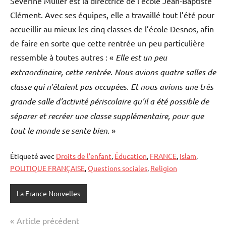
Séverine Muller est la directrice de l’école Jean-Baptiste
Clément. Avec ses équipes, elle a travaillé tout l’été pour
accueillir au mieux les cinq classes de l’école Desnos, afin
de faire en sorte que cette rentrée un peu particulière
ressemble à toutes autres : «
Elle est un peu
extraordinaire, cette rentrée
.
Nous avions quatre salles de
classe qui n’étaient pas occupées. Et nous avions une très
grande salle d’activité périscolaire qu’il a été possible de
séparer et recréer une classe supplémentaire, pour que
tout le monde se sente bien.
»
Étiqueté avec
Droits de l'enfant
,
Éducation
,
FRANCE
,
Islam
,
POLITIQUE FRANÇAISE
,
Questions sociales
,
Religion
La France Nouvelles
Navigation
Article précédent