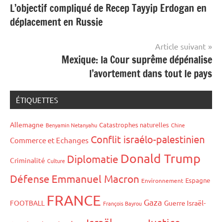
L’objectif compliqué de Recep Tayyip Erdogan en
de
déplacement en Russie
l’article
Article suivant
Mexique: la Cour suprême dépénalise
l’avortement dans tout le pays
ÉTIQUETTES
Allemagne
Catastrophes naturelles
Benyamin Netanyahu
Chine
Conflit israélo-palestinien
Commerce et Echanges
Donald Trump
Diplomatie
Criminalité
Culture
Défense
Emmanuel Macron
Espagne
Environnement
FRANCE
Gaza
FOOTBALL
Guerre Israël-
François Bayrou