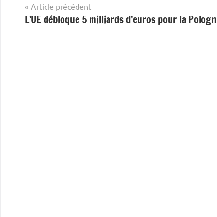
Navigation
Article précédent
L’UE débloque 5 milliards d’euros pour la Pologn
de
l’article