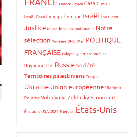
FRANCE
Gaza
Guerre
François Bayrou
Israël
iran
Immigration
Israël-Gaza
Joe Biden
Justice
Notre
Migrations Internationales
POLITIQUE
sélection
Nucléaire
ONU
Otan
FRANÇAISE
Pologne
Questions sociales
Russie
Société
Royaume-Uni
Territoires palestiniens
Turquie
Ukraine
Union européenne
Vladimir
Volodymyr Zelensky
Économie
Poutine
États-Unis
Élections USA 2024
Énergies