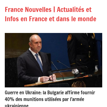
Aller
France Nouvelles | Actualités et
au
contenu
Infos en France et dans le monde
Guerre en Ukraine: la Bulgarie affirme fournir
40% des munitions utilisées par l’armée
ukrainienne