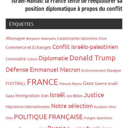
Israël-Hamas: la France tente de rééquilibrer sa
position diplomatique à propos du conflit
ÉTIQUETTES
Allemagne
Catastrophes naturelles
Benyamin Netanyahu
Chine
Conflit israélo-palestinien
Commerce et Echanges
Donald Trump
Diplomatie
Criminalité
Culture
Défense
Emmanuel Macron
Espagne
Environnement
FRANCE
Gaza
FOOTBALL
Guerre Israël-
François Bayrou
Israël
Justice
iran
Immigration
Gaza
Joe Biden
Notre sélection
Migrations Internationales
Nucléaire
ONU
POLITIQUE FRANÇAISE
Otan
Pologne
Questions
Russie