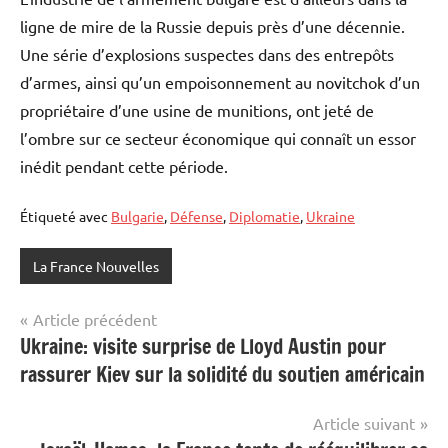
ligne de mire de la Russie depuis près d’une décennie.
Une série d’explosions suspectes dans des entrepôts
d’armes, ainsi qu’un empoisonnement au novitchok d’un
propriétaire d’une usine de munitions, ont jeté de
l’ombre sur ce secteur économique qui connaît un essor
inédit pendant cette période.
Étiqueté avec
Bulgarie
,
Défense
,
Diplomatie
,
Ukraine
La France Nouvelles
Navigation
Article précédent
Ukraine: visite surprise de Lloyd Austin pour
de
rassurer Kiev sur la solidité du soutien américain
l’article
Article suivant