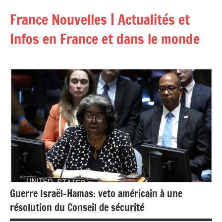
Aller
France Nouvelles | Actualités et
au
contenu
Infos en France et dans le monde
Guerre Israël-Hamas: veto américain à une
résolution du Conseil de sécurité