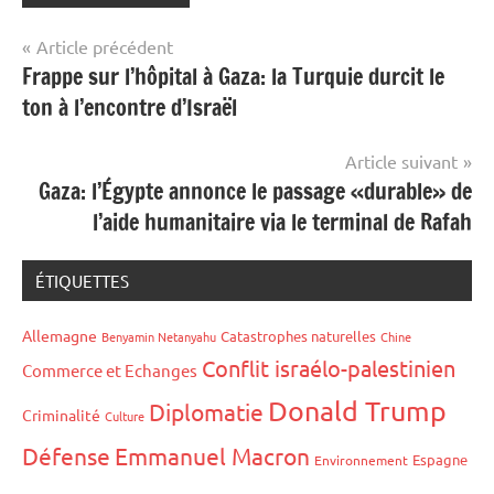
Navigation
Article précédent
Frappe sur l’hôpital à Gaza: la Turquie durcit le
de
ton à l’encontre d’Israël
l’article
Article suivant
Gaza: l’Égypte annonce le passage «durable» de
l’aide humanitaire via le terminal de Rafah
ÉTIQUETTES
Allemagne
Catastrophes naturelles
Benyamin Netanyahu
Chine
Conflit israélo-palestinien
Commerce et Echanges
Donald Trump
Diplomatie
Criminalité
Culture
Défense
Emmanuel Macron
Espagne
Environnement