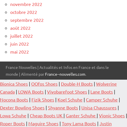
novembre 2022
octobre 2022
septembre 2022
août 2022
juillet 2022
juin 2022
mai 2022
France Nouvelles | Actualités et Infos en France et dans le
monde | Alimenté par
France--nouvelles.com
.
Bionica Shoes
|
OOfos Shoes
|
Double-H Boots
|
Wolverine
Canada
|
LOWA Boots
|
Vivobarefoot Shoes
|
Lane Boots
|
Nocona Boots
|
Fizik Shoes
|
Koel Schuhe
|
Camper Schuhe
|
Dexter Bowling Shoes
|
Shyanne Boots
|
Unisa Chaussures
|
Lowa Schuhe
|
Cheap Boots UK
|
Ganter Schuhe
|
Vionic Shoes
|
Roper Boots
|
Maguire Shoes
|
Tony Lama Boots
|
Justin