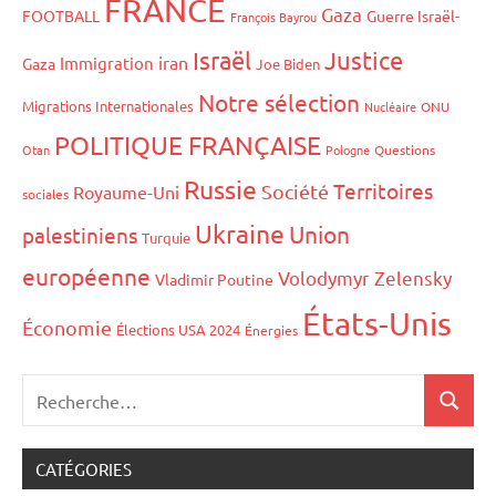
FRANCE
Gaza
FOOTBALL
Guerre Israël-
François Bayrou
Israël
Justice
iran
Immigration
Gaza
Joe Biden
Notre sélection
Migrations Internationales
Nucléaire
ONU
POLITIQUE FRANÇAISE
Otan
Pologne
Questions
Russie
Territoires
Société
Royaume-Uni
sociales
Ukraine
Union
palestiniens
Turquie
européenne
Volodymyr Zelensky
Vladimir Poutine
États-Unis
Économie
Élections USA 2024
Énergies
CATÉGORIES