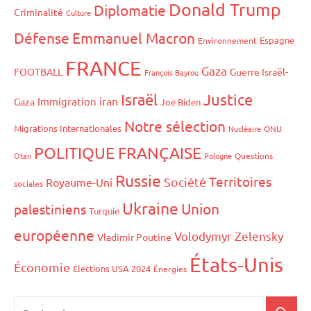
Donald Trump
Diplomatie
Criminalité
Culture
Défense
Emmanuel Macron
Espagne
Environnement
FRANCE
Gaza
FOOTBALL
Guerre Israël-
François Bayrou
Israël
Justice
iran
Immigration
Gaza
Joe Biden
Notre sélection
Migrations Internationales
Nucléaire
ONU
POLITIQUE FRANÇAISE
Otan
Pologne
Questions
Russie
Territoires
Société
Royaume-Uni
sociales
Ukraine
Union
palestiniens
Turquie
européenne
Volodymyr Zelensky
Vladimir Poutine
États-Unis
Économie
Élections USA 2024
Énergies