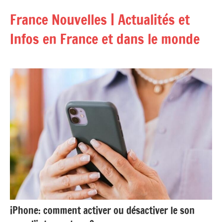
Aller
France Nouvelles | Actualités et
au
contenu
Infos en France et dans le monde
iPhone: comment activer ou désactiver le son