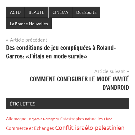
ACTU
BEAUTÉ
CINÉMA
Des Sports
La France Nouvelles
Navigation
Article précédent
Des conditions de jeu compliquées à Roland-
de
Garros: «J’étais en mode survie»
l’article
Article suivant
COMMENT CONFIGURER LE MODE INVITÉ
D’ANDROID
ÉTIQUETTES
Allemagne
Catastrophes naturelles
Benyamin Netanyahu
Chine
Conflit israélo-palestinien
Commerce et Echanges