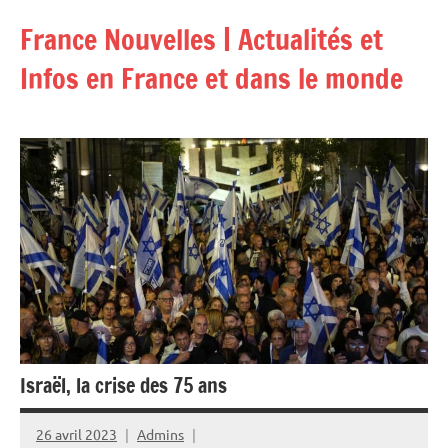
Aller
France Nouvelles | Actualités et
au
contenu
Infos en France et dans le monde
Israël, la crise des 75 ans
26 avril 2023
Admins