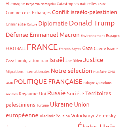
Allemagne
Catastrophes naturelles
Benyamin Netanyahu
Chine
Conflit israélo-palestinien
Commerce et Echanges
Donald Trump
Diplomatie
Criminalité
Culture
Défense
Emmanuel Macron
Espagne
Environnement
FRANCE
Gaza
FOOTBALL
Guerre Israël-
François Bayrou
Israël
Justice
iran
Immigration
Gaza
Joe Biden
Notre sélection
Migrations Internationales
Nucléaire
ONU
POLITIQUE FRANÇAISE
Otan
Pologne
Questions
Russie
Territoires
Société
Royaume-Uni
sociales
Ukraine
Union
palestiniens
Turquie
européenne
Volodymyr Zelensky
Vladimir Poutine
États-Unis