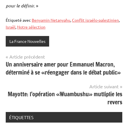
pour le définir.
»
Étiqueté avec
Benyamin Netanyahu
,
Conflit israélo-palestinien
,
Israël
,
Notre sélection
La France Nouvelles
Navigation
Article précédent
Un anniversaire amer pour Emmanuel Macron,
de
déterminé à se «réengager dans le débat public»
l’article
Article suivant
Mayotte: l’opération «Wuambushu» mutliplie les
revers
ÉTIQUETTES