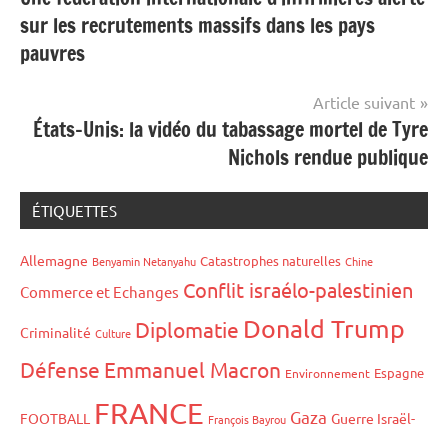
de
sur les recrutements massifs dans les pays
l’article
pauvres
Article suivant
États-Unis: la vidéo du tabassage mortel de Tyre
Nichols rendue publique
ÉTIQUETTES
Allemagne
Catastrophes naturelles
Benyamin Netanyahu
Chine
Conflit israélo-palestinien
Commerce et Echanges
Donald Trump
Diplomatie
Criminalité
Culture
Défense
Emmanuel Macron
Espagne
Environnement
FRANCE
Gaza
FOOTBALL
Guerre Israël-
François Bayrou