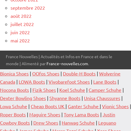
septembre 2022
août 2022
juillet 2022
juin 2022
mai 2022
France Nouvelles | Actualités et Infos en France et dans le
monde | Alimenté par
France--nouvelles.com
.
Bionica Shoes
|
OOfos Shoes
|
Double-H Boots
|
Wolverine
Canada
|
LOWA Boots
|
Vivobarefoot Shoes
|
Lane Boots
|
Nocona Boots
|
Fizik Shoes
|
Koel Schuhe
|
Camper Schuhe
|
Dexter Bowling Shoes
|
Shyanne Boots
|
Unisa Chaussures
|
Lowa Schuhe
|
Cheap Boots UK
|
Ganter Schuhe
|
Vionic Shoes
|
Roper Boots
|
Maguire Shoes
|
Tony Lama Boots
|
Justin
Cowboy Boots
|
Drew Shoes
|
Hanwag Schuhe
|
Leguano
Schuhe
|
Jomos Schuhe
|
Marco Tozzi Schuhe
|
Xero Shoes