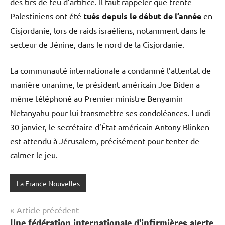
des tirs de feu d’artifice. Il faut rappeler que trente
Palestiniens ont été
tués depuis le début de l’année
en
Cisjordanie, lors de raids israéliens, notamment dans le
secteur de Jénine, dans le nord de la Cisjordanie.
La communauté internationale a condamné l’attentat de
manière unanime, le président américain Joe Biden a
même téléphoné au Premier ministre Benyamin
Netanyahu pour lui transmettre ses condoléances. Lundi
30 janvier, le secrétaire d’État américain Antony Blinken
est attendu à Jérusalem, précisément pour tenter de
calmer le jeu.
La France Nouvelles
Navigation
Article précédent
Une fédération internationale d’infirmières alerte