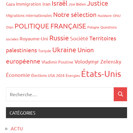
Israël
Justice
iran
Immigration
Gaza
Joe Biden
Notre sélection
Migrations Internationales
Nucléaire
ONU
POLITIQUE FRANÇAISE
Otan
Pologne
Questions
Russie
Territoires
Société
Royaume-Uni
sociales
Ukraine
Union
palestiniens
Turquie
européenne
Volodymyr Zelensky
Vladimir Poutine
États-Unis
Économie
Élections USA 2024
Énergies
CATÉGORIES
ACTU