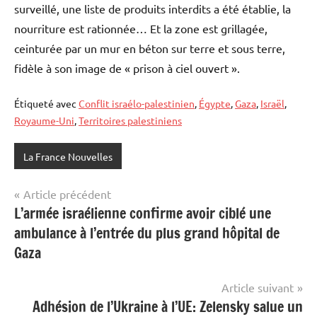
surveillé, une liste de produits interdits a été établie, la
nourriture est rationnée… Et la zone est grillagée,
ceinturée par un mur en béton sur terre et sous terre,
fidèle à son image de « prison à ciel ouvert ».
Étiqueté avec
Conflit israélo-palestinien
,
Égypte
,
Gaza
,
Israël
,
Royaume-Uni
,
Territoires palestiniens
La France Nouvelles
Navigation
Article précédent
L’armée israélienne confirme avoir ciblé une
de
ambulance à l’entrée du plus grand hôpital de
l’article
Gaza
Article suivant
Adhésion de l’Ukraine à l’UE: Zelensky salue un