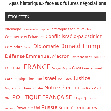
«pas historique» face aux futures négociations
ÉTIQUETTES
Allemagne
Catastrophes naturelles
Benyamin Netanyahu
Chine
Conflit israélo-palestinien
Commerce et Echanges
Donald Trump
Diplomatie
Criminalité
Culture
Défense
Emmanuel Macron
Espagne
Environnement
FRANCE
Gaza
FOOTBALL
Guerre Israël-
François Bayrou
Israël
Justice
iran
Immigration
Gaza
Joe Biden
Notre sélection
Migrations Internationales
Nucléaire
ONU
POLITIQUE FRANÇAISE
Otan
Pologne
Questions
Russie
Territoires
Société
Royaume-Uni
sociales