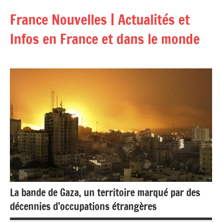
Aller
France Nouvelles | Actualités et
au
contenu
Infos en France et dans le monde
La bande de Gaza, un territoire marqué par des
décennies d’occupations étrangères