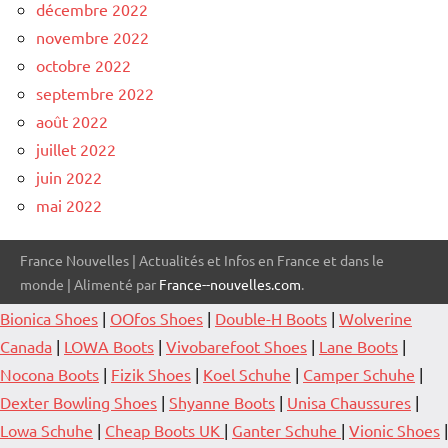
décembre 2022
novembre 2022
octobre 2022
septembre 2022
août 2022
juillet 2022
juin 2022
mai 2022
France Nouvelles | Actualités et Infos en France et dans le
monde | Alimenté par
France--nouvelles.com
.
Bionica Shoes
|
OOfos Shoes
|
Double-H Boots
|
Wolverine
Canada
|
LOWA Boots
|
Vivobarefoot Shoes
|
Lane Boots
|
Nocona Boots
|
Fizik Shoes
|
Koel Schuhe
|
Camper Schuhe
|
Dexter Bowling Shoes
|
Shyanne Boots
|
Unisa Chaussures
|
Lowa Schuhe
|
Cheap Boots UK
|
Ganter Schuhe
|
Vionic Shoes
|