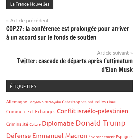
La France Nouvelles
Navigation
Article précédent
COP27: la conférence est prolongée pour arriver
de
à un accord sur le fonds de soutien
l’article
Article suivant
Twitter: cascade de départs après l’ultimatum
d’Elon Musk
ÉTIQUETTES
Allemagne
Catastrophes naturelles
Benyamin Netanyahu
Chine
Conflit israélo-palestinien
Commerce et Echanges
Donald Trump
Diplomatie
Criminalité
Culture
Défense
Emmanuel Macron
Espagne
Environnement