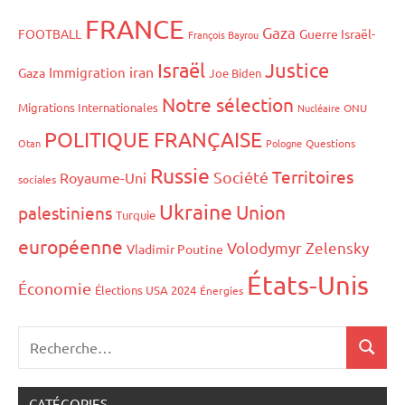
FRANCE
Gaza
FOOTBALL
Guerre Israël-
François Bayrou
Israël
Justice
iran
Immigration
Gaza
Joe Biden
Notre sélection
Migrations Internationales
Nucléaire
ONU
POLITIQUE FRANÇAISE
Otan
Pologne
Questions
Russie
Territoires
Société
Royaume-Uni
sociales
Ukraine
Union
palestiniens
Turquie
européenne
Volodymyr Zelensky
Vladimir Poutine
États-Unis
Économie
Élections USA 2024
Énergies
CATÉGORIES