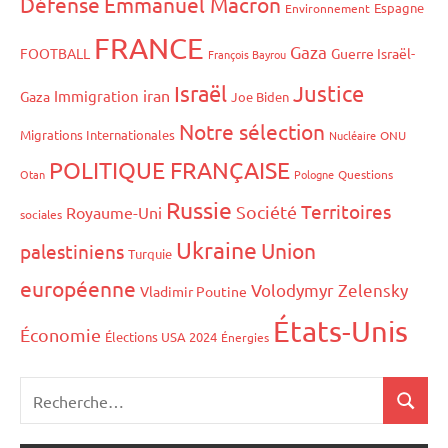
Défense
Emmanuel Macron
Espagne
Environnement
FRANCE
Gaza
FOOTBALL
Guerre Israël-
François Bayrou
Israël
Justice
iran
Immigration
Gaza
Joe Biden
Notre sélection
Migrations Internationales
Nucléaire
ONU
POLITIQUE FRANÇAISE
Otan
Pologne
Questions
Russie
Territoires
Société
Royaume-Uni
sociales
Ukraine
Union
palestiniens
Turquie
européenne
Volodymyr Zelensky
Vladimir Poutine
États-Unis
Économie
Élections USA 2024
Énergies