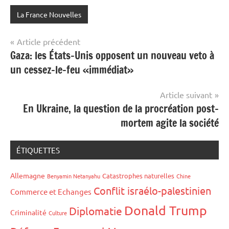
La France Nouvelles
Navigation
Article précédent
Gaza: les États-Unis opposent un nouveau veto à
de
un cessez-le-feu «immédiat»
l’article
Article suivant
En Ukraine, la question de la procréation post-
mortem agite la société
ÉTIQUETTES
Allemagne
Catastrophes naturelles
Benyamin Netanyahu
Chine
Conflit israélo-palestinien
Commerce et Echanges
Donald Trump
Diplomatie
Criminalité
Culture