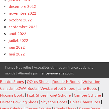
décembre 2022
novembre 2022
octobre 2022
septembre 2022
août 2022
juillet 2022
juin 2022
mai 2022
France Nouvelles | Actualités et Infos en France et dans le
monde | Alimenté par
France--nouvelles.com
.
Bionica Shoes
|
OOfos Shoes
|
Double-H Boots
|
Wolverine
Canada
|
LOWA Boots
|
Vivobarefoot Shoes
|
Lane Boots
|
Nocona Boots
|
Fizik Shoes
|
Koel Schuhe
|
Camper Schuhe
|
Dexter Bowling Shoes
|
Shyanne Boots
|
Unisa Chaussures
|
Lowa Schuhe
|
Ganter Schuhe
|
Vionic Shoes
|
Roper Boots
|