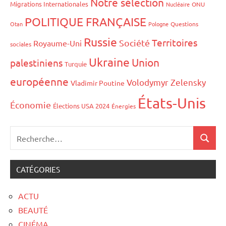
Notre sélection
Migrations Internationales
Nucléaire
ONU
POLITIQUE FRANÇAISE
Otan
Pologne
Questions
Russie
Territoires
Société
Royaume-Uni
sociales
Ukraine
Union
palestiniens
Turquie
européenne
Volodymyr Zelensky
Vladimir Poutine
États-Unis
Économie
Élections USA 2024
Énergies
CATÉGORIES
ACTU
BEAUTÉ
CINÉMA