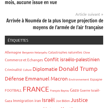
mois, aucune issue en vue
l’article
Article suivant
Arrivée à Nouméa de la plus longue projection de
moyens de l’armée de l’air française
ÉTIQUETTES
Allemagne
Catastrophes naturelles
Benyamin Netanyahu
Chine
Conflit israélo-palestinien
Commerce et Echanges
Donald Trump
Diplomatie
Criminalité
Culture
Défense
Emmanuel Macron
Espagne
Environnement
FRANCE
Gaza
FOOTBALL
Guerre Israël-
François Bayrou
Israël
Justice
iran
Immigration
Gaza
Joe Biden