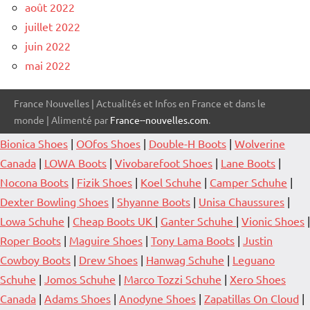
août 2022
juillet 2022
juin 2022
mai 2022
France Nouvelles | Actualités et Infos en France et dans le
monde | Alimenté par
France--nouvelles.com
.
Bionica Shoes
|
OOfos Shoes
|
Double-H Boots
|
Wolverine
Canada
|
LOWA Boots
|
Vivobarefoot Shoes
|
Lane Boots
|
Nocona Boots
|
Fizik Shoes
|
Koel Schuhe
|
Camper Schuhe
|
Dexter Bowling Shoes
|
Shyanne Boots
|
Unisa Chaussures
|
Lowa Schuhe
|
Cheap Boots UK
|
Ganter Schuhe
|
Vionic Shoes
|
Roper Boots
|
Maguire Shoes
|
Tony Lama Boots
|
Justin
Cowboy Boots
|
Drew Shoes
|
Hanwag Schuhe
|
Leguano
Schuhe
|
Jomos Schuhe
|
Marco Tozzi Schuhe
|
Xero Shoes
Canada
|
Adams Shoes
|
Anodyne Shoes
|
Zapatillas On Cloud
|