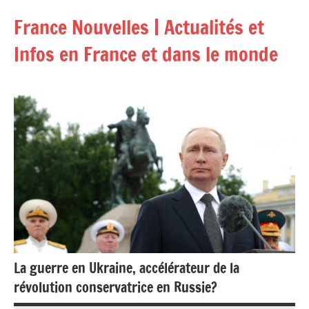
Aller
France Nouvelles | Actualités et
au
contenu
Infos en France et dans le monde
La guerre en Ukraine, accélérateur de la
révolution conservatrice en Russie?